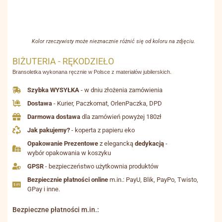
Kolor rzeczywisty może nieznacznie różnić się od koloru na zdjęciu.
BIŻUTERIA - RĘKODZIEŁO
Bransoletka wykonana ręcznie w Polsce z materiałów jubilerskich.
Szybka WYSYŁKA
- w dniu złożenia zamówienia
Dostawa
- Kurier, Paczkomat, OrlenPaczka, DPD
Darmowa dostawa
dla zamówień powyżej 180zł
Jak pakujemy?
- koperta z papieru eko
Opakowanie Prezentowe
z elegancką
dedykacją
-
wybór opakowania w koszyku
GPSR
- bezpieczeństwo użytkownia produktów
Bezpiecznie płatności online
m.in.: PayU, Blik, PayPo, Twisto,
GPay i inne.
Bezpieczne płatności m.in.: