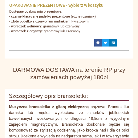
OPAKOWANIE PREZENTOWE - wybierz w koszyku
Dostępne opakowania prezentowe:
-
czarne klasyczne pudełko prezentowe
(różne rozmiary)
-
złote pudełko z czerwonym nadrukiem
kwiatowym
-
woreczek welurowy
: granatowy lub czerwony
-
woreczek z organzy:
granatowy lub czerwony
DARMOWA DOSTAWA na terenie RP przy
zamówieniach powyżej 180zł
Szczegółowy opis bransoletki:
Muzyczna bransoletka z gitarą elektryczną
brązowa. Bransoletka
damska lub męska wypleciona ze sznurków jubilerskich
bawełnianych woskowanych, o długości 18,5cm, z wygodnym
zapięciem magnetycznym. Bransoletka doskonale będzie się
komponować ze stylizacją codzienną, jako kropka nad i dla całości
stroju. Doskonale wygląda na nadgarstku sama, jak i w towarzystwie