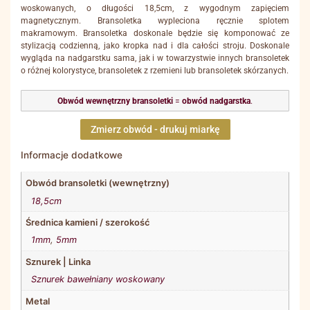
woskowanych, o długości 18,5cm, z wygodnym zapięciem
magnetycznym. Bransoletka wypleciona ręcznie splotem
makramowym. Bransoletka doskonale będzie się komponować ze
stylizacją codzienną, jako kropka nad i dla całości stroju. Doskonale
wygląda na nadgarstku sama, jak i w towarzystwie innych bransoletek
o różnej kolorystyce, bransoletek z rzemieni lub bransoletek skórzanych.
Obwód wewnętrzny bransoletki
=
obwód nadgarstka
.
Zmierz obwód - drukuj miarkę
Informacje dodatkowe
Obwód bransoletki (wewnętrzny)
18,5cm
Średnica kamieni / szerokość
1mm
,
5mm
Sznurek | Linka
Sznurek bawełniany woskowany
Metal