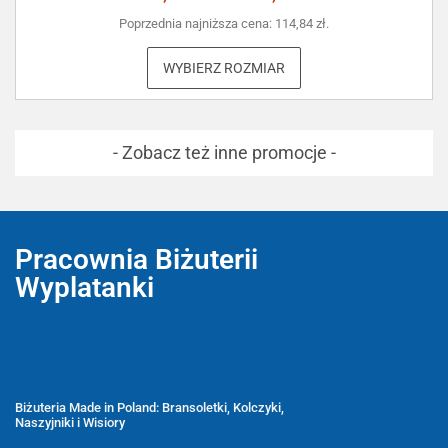
Poprzednia najniższa cena:
114,84
zł
.
WYBIERZ ROZMIAR
- Zobacz też inne promocje -
Pracownia Biżuterii
Wyplatanki
Wyplatanki.pl - Biżuteria ADIRE
Biżuteria z kamieni naturalnych
oraz sznurkowa - ręcznie wykonane
Biżuteria Made in Poland: Bransoletki, Kolczyki,
Naszyjniki i Wisiory