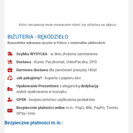
Kolor rzeczywisty może nieznacznie różnić się od koloru na zdjęciu.
BIŻUTERIA - RĘKODZIEŁO
Bransoletka wykonana ręcznie w Polsce z materiałów jubilerskich.
Szybka WYSYŁKA
- w dniu złożenia zamówienia
Dostawa
- Kurier, Paczkomat, OrlenPaczka, DPD
Darmowa dostawa
dla zamówień powyżej 180zł
Jak pakujemy?
- koperta z papieru eko
Opakowanie Prezentowe
z elegancką
dedykacją
-
wybór opakowania w koszyku
GPSR
- bezpieczeństwo użytkownia produktów
Bezpiecznie płatności online
m.in.: PayU, Blik, PayPo, Twisto,
GPay i inne.
Bezpieczne płatności m.in.: