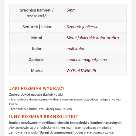
Średnica kamieni /
5mm
szerokość
Sznurek | Linka
Sznurek jubilerski
Metal
Metal jubilerski: kolor srebro
Kolor
multikolor
Zapięcie
zapięcie magnetyczne
Marka
WYPLATANKI.PL
JAKI ROZMIAR WYBRAĆ?
Zmierz obwód nadgarstka
lub kostki i:
- bransoletka dopasowana - wybierz rozmiar równy obwodowi nadgarstka lub
kostki.
- bransoletka luźniejsza - dodaj max. 0,5cm.
INNY ROZMIAR BRANSOLETKI?
Istnieje możliwość modyfikacji obwodu bransoletki z kamieni naturalnych.
Aby zamówić tą bransoletkę w innym rozmiarze - podczas składania
zamówienia w polu
"Uwagi do zamówienia"
podaj preferowany rozmiar.