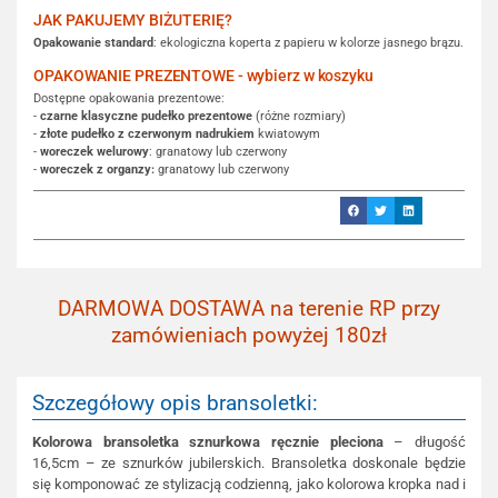
JAK PAKUJEMY BIŻUTERIĘ?
Opakowanie standard
: ekologiczna koperta z papieru w kolorze jasnego brązu.
OPAKOWANIE PREZENTOWE - wybierz w koszyku
Dostępne opakowania prezentowe:
-
czarne klasyczne pudełko prezentowe
(różne rozmiary)
-
złote pudełko z czerwonym nadrukiem
kwiatowym
-
woreczek welurowy
: granatowy lub czerwony
-
woreczek z organzy:
granatowy lub czerwony
DARMOWA DOSTAWA na terenie RP przy
zamówieniach powyżej 180zł
Szczegółowy opis bransoletki:
Kolorowa bransoletka sznurkowa ręcznie pleciona
– długość
16,5cm – ze sznurków jubilerskich. Bransoletka doskonale będzie
się komponować ze stylizacją codzienną, jako kolorowa kropka nad i