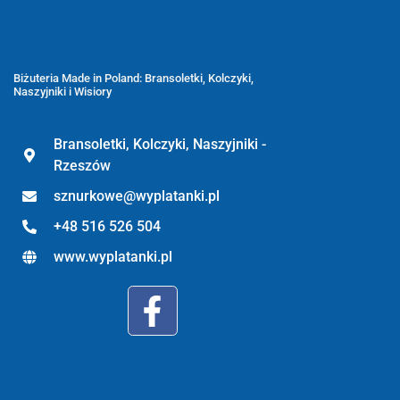
Wyplatanki.pl - Biżuteria ADIRE
Biżuteria z kamieni naturalnych
oraz sznurkowa - ręcznie wykonane
Biżuteria Made in Poland: Bransoletki, Kolczyki,
Naszyjniki i Wisiory
Bransoletki, Kolczyki, Naszyjniki -
Rzeszów
sznurkowe@wyplatanki.pl
+48 516 526 504
www.wyplatanki.pl
Informacje: