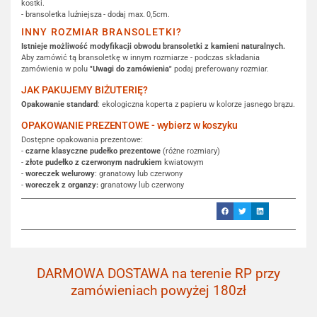
kostki.
- bransoletka luźniejsza - dodaj max. 0,5cm.
INNY ROZMIAR BRANSOLETKI?
Istnieje możliwość modyfikacji obwodu bransoletki z kamieni naturalnych.
Aby zamówić tą bransoletkę w innym rozmiarze - podczas składania
zamówienia w polu
"Uwagi do zamówienia"
podaj preferowany rozmiar.
JAK PAKUJEMY BIŻUTERIĘ?
Opakowanie standard
: ekologiczna koperta z papieru w kolorze jasnego brązu.
OPAKOWANIE PREZENTOWE - wybierz w koszyku
Dostępne opakowania prezentowe:
-
czarne klasyczne pudełko prezentowe
(różne rozmiary)
-
złote pudełko z czerwonym nadrukiem
kwiatowym
-
woreczek welurowy
: granatowy lub czerwony
-
woreczek z organzy:
granatowy lub czerwony
DARMOWA DOSTAWA na terenie RP przy
zamówieniach powyżej 180zł