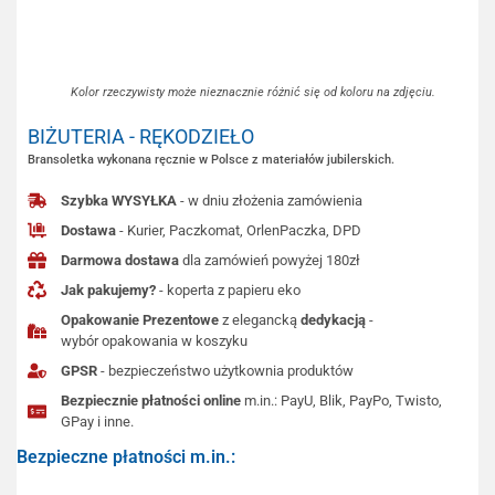
Kolor rzeczywisty może nieznacznie różnić się od koloru na zdjęciu.
BIŻUTERIA - RĘKODZIEŁO
Bransoletka wykonana ręcznie w Polsce z materiałów jubilerskich.
Szybka WYSYŁKA
- w dniu złożenia zamówienia
Dostawa
- Kurier, Paczkomat, OrlenPaczka, DPD
Darmowa dostawa
dla zamówień powyżej 180zł
Jak pakujemy?
- koperta z papieru eko
Opakowanie Prezentowe
z elegancką
dedykacją
-
wybór opakowania w koszyku
GPSR
- bezpieczeństwo użytkownia produktów
Bezpiecznie płatności online
m.in.: PayU, Blik, PayPo, Twisto,
GPay i inne.
Bezpieczne płatności m.in.: