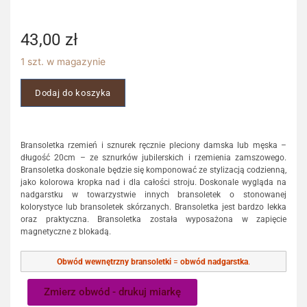
43,00
zł
1 szt. w magazynie
Dodaj do koszyka
Bransoletka rzemień i sznurek ręcznie pleciony damska lub męska –
długość 20cm – ze sznurków jubilerskich i rzemienia zamszowego.
Bransoletka doskonale będzie się komponować ze stylizacją codzienną,
jako kolorowa kropka nad i dla całości stroju. Doskonale wygląda na
nadgarstku w towarzystwie innych bransoletek o stonowanej
kolorystyce lub bransoletek skórzanych. Bransoletka jest bardzo lekka
oraz praktyczna. Bransoletka została wyposażona w zapięcie
magnetyczne z blokadą.
Obwód wewnętrzny bransoletki
=
obwód nadgarstka
.
Zmierz obwód - drukuj miarkę