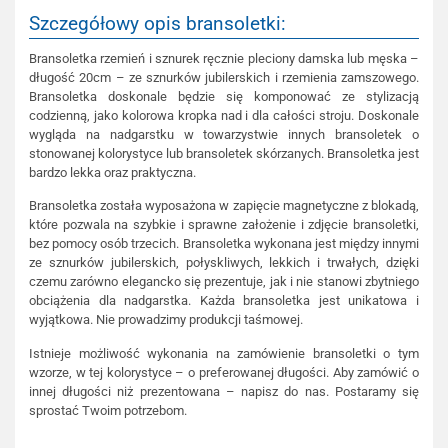
Szczegółowy opis bransoletki:
Bransoletka rzemień i sznurek ręcznie pleciony damska lub męska –
długość 20cm – ze sznurków jubilerskich i rzemienia zamszowego.
Bransoletka doskonale będzie się komponować ze stylizacją
codzienną, jako kolorowa kropka nad i dla całości stroju. Doskonale
wygląda na nadgarstku w towarzystwie innych bransoletek o
stonowanej kolorystyce lub bransoletek skórzanych. Bransoletka jest
bardzo lekka oraz praktyczna.
Bransoletka została wyposażona w zapięcie magnetyczne z blokadą,
które pozwala na szybkie i sprawne założenie i zdjęcie bransoletki,
bez pomocy osób trzecich. Bransoletka wykonana jest między innymi
ze sznurków jubilerskich, połyskliwych, lekkich i trwałych, dzięki
czemu zarówno elegancko się prezentuje, jak i nie stanowi zbytniego
obciążenia dla nadgarstka. Każda bransoletka jest unikatowa i
wyjątkowa. Nie prowadzimy produkcji taśmowej.
Istnieje możliwość wykonania na zamówienie bransoletki o tym
wzorze, w tej kolorystyce – o preferowanej długości. Aby zamówić o
innej długości niż prezentowana – napisz do nas. Postaramy się
sprostać Twoim potrzebom.