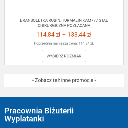
BRANSOLETKA RUBIN, TURMALIN KAM777 STAL
CHIRURGICZNA POZŁACANA
114,84
zł
–
133,44
zł
Poprzednia najniższa cena:
114,84
zł
.
WYBIERZ ROZMIAR
- Zobacz też inne promocje -
Pracownia Biżuterii
Wyplatanki