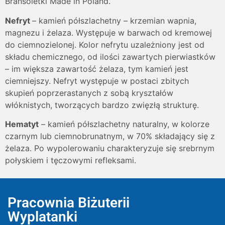
Bransoletki Made in Poland.
Nefryt
– kamień półszlachetny – krzemian wapnia,
magnezu i żelaza. Występuje w barwach od kremowej
do ciemnozielonej. Kolor nefrytu uzależniony jest od
składu chemicznego, od ilości zawartych pierwiastków
– im większa zawartość żelaza, tym kamień jest
ciemniejszy. Nefryt występuje w postaci zbitych
skupień poprzerastanych z sobą kryształów
włóknistych, tworzących bardzo zwięzłą strukturę.
Hematyt
– kamień półszlachetny naturalny, w kolorze
czarnym lub ciemnobrunatnym, w 70% składający się z
żelaza. Po wypolerowaniu charakteryzuje się srebrnym
połyskiem i tęczowymi refleksami.
Pracownia Biżuterii
Wyplatanki