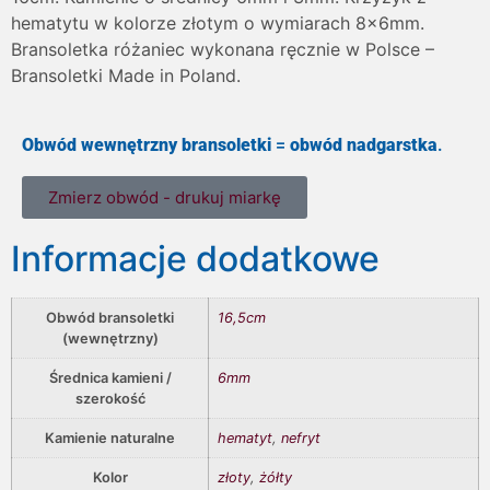
hematytu w kolorze złotym o wymiarach 8x6mm.
Bransoletka różaniec wykonana ręcznie w Polsce –
Bransoletki Made in Poland.
Obwód wewnętrzny bransoletki
=
obwód nadgarstka
.
Zmierz obwód - drukuj miarkę
Informacje dodatkowe
Obwód bransoletki
16,5cm
(wewnętrzny)
Średnica kamieni /
6mm
szerokość
Kamienie naturalne
hematyt
,
nefryt
Kolor
złoty
,
żółty