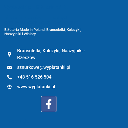
Wyplatanki.pl - Biżuteria ADIRE
Biżuteria z kamieni naturalnych
oraz sznurkowa - ręcznie wykonane
Biżuteria Made in Poland: Bransoletki, Kolczyki,
Naszyjniki i Wisiory
Bransoletki, Kolczyki, Naszyjniki -
Rzeszów
sznurkowe@wyplatanki.pl
+48 516 526 504
www.wyplatanki.pl
Informacje: