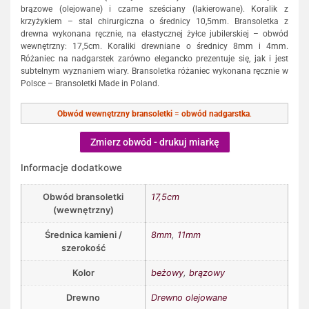
brązowe (olejowane) i czarne sześciany (lakierowane). Koralik z
krzyżykiem – stal chirurgiczna o średnicy 10,5mm. Bransoletka z
drewna wykonana ręcznie, na elastycznej żyłce jubilerskiej – obwód
wewnętrzny: 17,5cm. Koraliki drewniane o średnicy 8mm i 4mm.
Różaniec na nadgarstek zarówno elegancko prezentuje się, jak i jest
subtelnym wyznaniem wiary. Bransoletka różaniec wykonana ręcznie w
Polsce – Bransoletki Made in Poland.
Obwód wewnętrzny bransoletki
=
obwód nadgarstka
.
Zmierz obwód - drukuj miarkę
Informacje dodatkowe
Obwód bransoletki
17,5cm
(wewnętrzny)
Średnica kamieni /
8mm
,
11mm
szerokość
Kolor
beżowy
,
brązowy
Drewno
Drewno olejowane