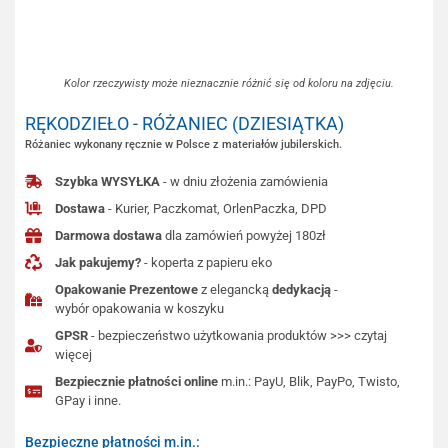
Kolor rzeczywisty może nieznacznie różnić się od koloru na zdjęciu.
RĘKODZIEŁO - RÓŻANIEC (DZIESIĄTKA)
Różaniec wykonany ręcznie w Polsce z materiałów jubilerskich.
Szybka WYSYŁKA
- w dniu złożenia zamówienia
Dostawa
- Kurier, Paczkomat, OrlenPaczka, DPD
Darmowa dostawa
dla zamówień powyżej 180zł
Jak pakujemy?
- koperta z papieru eko
Opakowanie Prezentowe
z elegancką
dedykacją
-
wybór opakowania w koszyku
GPSR
- bezpieczeństwo użytkowania produktów >>> czytaj
więcej
Bezpiecznie płatności online
m.in.: PayU, Blik, PayPo, Twisto,
GPay i inne.
Bezpieczne płatności m.in.: