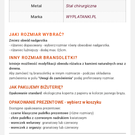
Metal
Stal chirurgiczna
Marka
WYPLATANKI.PL
JAKI ROZMIAR WYBRAĆ?
Zmierz obwód nadgarstka
- różaniec dopasowany - wybierz rozmiar równy obwodowi nadgarstka.
- różaniec luźniejszy - dodaj max. 0,5cm.
INNY ROZMIAR BRANSOLETKI?
Istnieje możliwość modyfikacji obwodu różańca z kamieni naturalnych oraz z
drewna.
Aby zamówić tą bransoletkę w innym rozmiarze - podczas składania
zamówienia w polu
"Uwagi do zamówienia"
podaj preferowany rozmiar.
JAK PAKUJEMY BIŻUTERIĘ?
Opakowanie standard
: ekologiczna koperta z papieru w kolorze jasnego brązu.
OPAKOWANIE PREZENTOWE - wybierz w koszyku
Dostępne opakowania prezentowe:
-
czarne klasyczne pudełko prezentowe
(różne rozmiary)
-
złote pudełko z czerwonym nadrukiem
kwiatowym
-
woreczek welurowy
: granatowy lub czerwony
-
woreczek z organzy:
granatowy lub czerwony