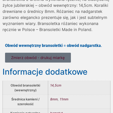
żyłce jubilerskiej – obwód wewnętrzny: 14,5cm. Koraliki
drewniane o średnicy 8mm. Różaniec na nadgarstek
zarówno elegancko prezentuje się, jak i jest subtelnym
wyznaniem wiary. Bransoletka różaniec wykonana
ręcznie w Polsce – Bransoletki Made in Poland.
Obwód wewnętrzny bransoletki
=
obwód nadgarstka
.
Zmierz obwód - drukuj miarkę
Informacje dodatkowe
Obwód bransoletki
14,5cm
(wewnętrzny)
Średnica kamieni /
8mm
,
11mm
szerokość