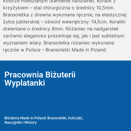
kolorze miedzianym (kamienie naturalne). Koralik z
krzyżykiem – stal chirurgiczna o średnicy 10,5mm.
Bransoletka z drewna wykonana ręcznie, na elastycznej
żyłce jubilerskiej – obwód wewnętrzny: 14,5cm. Koraliki
drewniane o średnicy 8mm. Różaniec na nadgarstek
zarówno elegancko prezentuje się, jak i jest subtelnym
wyznaniem wiary. Bransoletka różaniec wykonana
ręcznie w Polsce – Bransoletki Made in Poland.
Pracownia Biżuterii
Wyplatanki
Wyplatanki.pl - Biżuteria ADIRE
Biżuteria z kamieni naturalnych
oraz sznurkowa - ręcznie wykonane
Biżuteria Made in Poland: Bransoletki, Kolczyki,
Naszyjniki i Wisiory