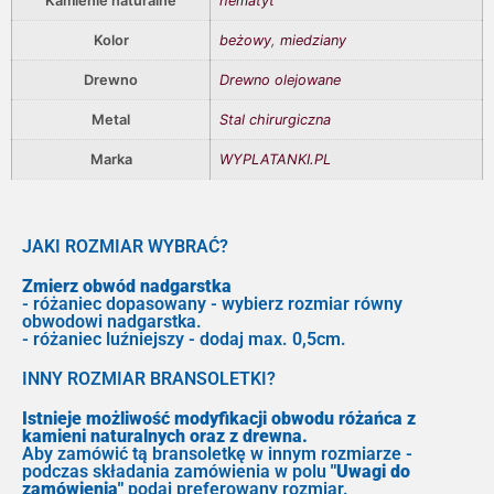
Kamienie naturalne
hematyt
Kolor
beżowy
,
miedziany
Drewno
Drewno olejowane
Metal
Stal chirurgiczna
Marka
WYPLATANKI.PL
JAKI ROZMIAR WYBRAĆ?
Zmierz obwód nadgarstka
- różaniec dopasowany - wybierz rozmiar równy
obwodowi nadgarstka.
- różaniec luźniejszy - dodaj max. 0,5cm.
INNY ROZMIAR BRANSOLETKI?
Istnieje możliwość modyfikacji obwodu różańca z
kamieni naturalnych oraz z drewna.
Aby zamówić tą bransoletkę w innym rozmiarze -
podczas składania zamówienia w polu
"Uwagi do
zamówienia"
podaj preferowany rozmiar.