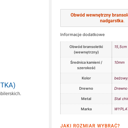
Obwód wewnętrzny bransol
nadgarstka
.
Informacje dodatkowe
Obwód bransoletki
15,5cm
(wewnętrzny)
Średnica kamieni /
10mm
szerokość
Kolor
beżowy
ĄTKA)
Drewno
Drewno 
ilerskich.
Metal
Stal chi
Marka
WYPLAT
JAKI ROZMIAR WYBRAĆ?