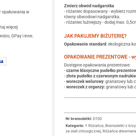
Zmierz obwód nadgarstka
- różaniec dopasowany - wybierz rozm
r opakowania w
równy obwodowi nadgarstka.
- różaniec luźniejszy - dodaj max. 0,5c
aj więcej
JAK PAKUJEMY BIŻUTERIĘ?
wisto, GPay i inne.
Opakowanie standard
: ekologiczna k
OPAKOWANIE PREZENTOWE - wyb
Dostępne opakowania prezentowe:
-
czarne klasyczne pudełko prezento
-
złote pudełko z czerwonym nadruki
-
woreczek welurowy
: granatowy lub 
-
woreczek z organzy:
granatowy lub 
Nr bransoletki:
D150
Kategorie:
† Różańce, Bransoletki z krz
ze stali chirurgicznej
,
Różańce drewnian