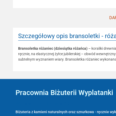
DAR
Szczegółowy opis bransoletki - róża
Bransoletka różaniec (dziesiątka różańca)
– koraliki drewni
ręcznie, na elastycznej żyłce jubilerskiej – obwód wewnętrzn
subtelnym wyznaniem wiary. Bransoletka różaniec wykonana 
Pracownia Biżuterii Wyplatanki
Wyplatanki.pl - Biżuteria ADIRE
Biżuteria z kamieni naturalnych oraz sznurkowa - ręcznie w