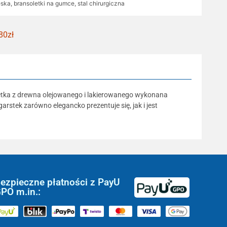
ęska
,
bransoletki na gumce
,
stal chirurgiczna
80zł
oletka z drewna olejowanego i lakierowanego wykonana
rstek zarówno elegancko prezentuje się, jak i jest
ezpieczne płatności z PayU
PO m.in.: