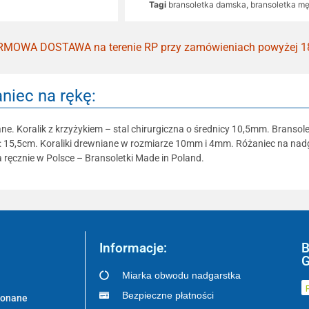
Tagi
bransoletka damska
,
bransoletka m
MOWA DOSTAWA na terenie RP przy zamówieniach powyżej 1
niec na rękę:
ane. Koralik z krzyżykiem – stal chirurgiczna o średnicy 10,5mm. Brans
y: 15,5cm. Koraliki drewniane w rozmiarze 10mm i 4mm. Różaniec na nadga
ręcznie w Polsce – Bransoletki Made in Poland.
Informacje:
B
G
Miarka obwodu nadgarstka
Bezpieczne płatności
ykonane