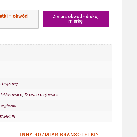
etki
=
obwód
Zmierz obwód - drukuj
miarkę
,
brązowy
lakierowane
,
Drewno olejowane
rurgiczna
ANKI.PL
INNY ROZMIAR BRANSOLETKI?