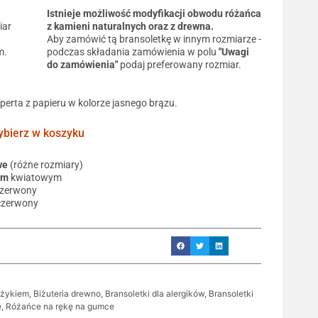
Istnieje możliwość modyfikacji obwodu różańca
iar
z kamieni naturalnych oraz z drewna.
Aby zamówić tą bransoletkę w innym rozmiarze -
m.
podczas składania zamówienia w polu
"Uwagi
do zamówienia"
podaj preferowany rozmiar.
operta z papieru w kolorze jasnego brązu.
ierz w koszyku
we
(różne rozmiary)
em
kwiatowym
czerwony
czerwony
yżykiem
,
Biżuteria drewno
,
Bransoletki dla alergików
,
Bransoletki
e
,
Różańce na rękę na gumce