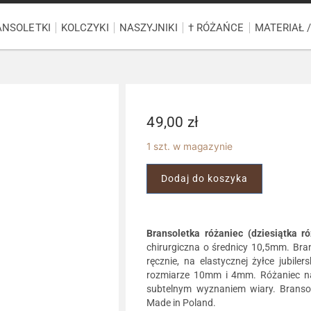
ANSOLETKI
KOLCZYKI
NASZYJNIKI
† RÓŻAŃCE
MATERIAŁ 
49,00
zł
1 szt. w magazynie
Dodaj do koszyka
Bransoletka różaniec (dziesiątka r
chirurgiczna o średnicy 10,5mm. Br
ręcznie, na elastycznej żyłce jubil
rozmiarze 10mm i 4mm. Różaniec na 
subtelnym wyznaniem wiary. Bransol
Made in Poland.