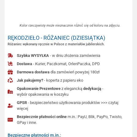
Kolor rzeczywisty może nieznacznie różnić się od koloru na zdjęciu.
RĘKODZIEŁO - RÓŻANIEC (DZIESIĄTKA)
Różaniec wykonany ręcznie w Polsce z materiałów jubilerskich.
Szybka WYSYŁKA
- w dniu złożenia zamówienia
Dostawa
- Kurier, Paczkomat, OrlenPaczka, DPD
Darmowa dostawa
dla zamówień powyżej 180zł
Jak pakujemy?
- koperta z papieru eko
Opakowanie Prezentowe
z elegancką
dedykacją
-
wybór opakowania w koszyku
GPSR
- bezpieczeństwo użytkowania produktów >>> czytaj
więcej
Bezpiecznie płatności online
m.in.: PayU, Blik, PayPo, Twisto,
GPay i inne.
Bezpieczne płatności m.in.: