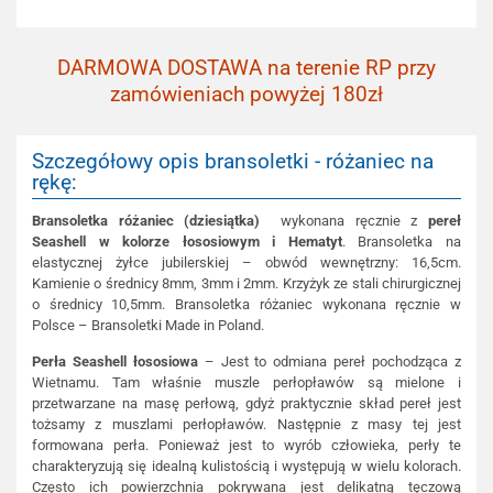
DARMOWA DOSTAWA na terenie RP przy
zamówieniach powyżej 180zł
Szczegółowy opis bransoletki - różaniec na
rękę:
Bransoletka różaniec (dziesiątka)
wykonana ręcznie z
pereł
Seashell w kolorze łososiowym i Hematyt
. Bransoletka na
elastycznej żyłce jubilerskiej – obwód wewnętrzny: 16,5cm.
Kamienie o średnicy 8mm, 3mm i 2mm. Krzyżyk ze stali chirurgicznej
o średnicy 10,5mm. Bransoletka różaniec wykonana ręcznie w
Polsce – Bransoletki Made in Poland.
Perła Seashell łososiowa
– Jest to odmiana pereł pochodząca z
Wietnamu. Tam właśnie muszle perłopławów są mielone i
przetwarzane na masę perłową, gdyż praktycznie skład pereł jest
tożsamy z muszlami perłopławów. Następnie z masy tej jest
formowana perła. Ponieważ jest to wyrób człowieka, perły te
charakteryzują się idealną kulistością i występują w wielu kolorach.
Często ich powierzchnia pokrywana jest delikatną tęczową