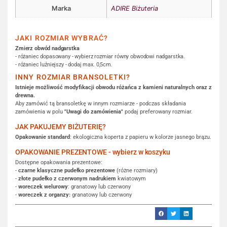
Marka
ADIRE Biżuteria
JAKI ROZMIAR WYBRAĆ?
Zmierz obwód nadgarstka
- różaniec dopasowany - wybierz rozmiar równy obwodowi nadgarstka.
- różaniec luźniejszy - dodaj max. 0,5cm.
INNY ROZMIAR BRANSOLETKI?
Istnieje możliwość modyfikacji obwodu różańca z kamieni naturalnych oraz z
drewna.
Aby zamówić tą bransoletkę w innym rozmiarze - podczas składania
zamówienia w polu
"Uwagi do zamówienia"
podaj preferowany rozmiar.
JAK PAKUJEMY BIŻUTERIĘ?
Opakowanie standard
: ekologiczna koperta z papieru w kolorze jasnego brązu.
OPAKOWANIE PREZENTOWE - wybierz w koszyku
Dostępne opakowania prezentowe:
-
czarne klasyczne pudełko prezentowe
(różne rozmiary)
-
złote pudełko z czerwonym nadrukiem
kwiatowym
-
woreczek welurowy
: granatowy lub czerwony
-
woreczek z organzy:
granatowy lub czerwony