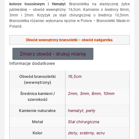
kolorze łososiowym i Hematyt
. Bransoletka na elastycznej żyłce
jubilerskiej – obwód wewnętrzny: 16,5cm. Kamienie o średnicy 8mm,
3mm i 2mm. Krzyżyk ze stali chirurgicznej o średnicy 10,5mm.
Bransoletka różaniec wykonana ręcznie w Polsce – Bransoletki Made in
Poland.
Obwód wewnętrzny bransoletki
=
obwód nadgarstka
.
Zmierz obwód - drukuj miarkę
Informacje dodatkowe
Obwód bransoletki
16,5cm
(wewnętrzny)
Średnica kamieni /
2mm
,
3mm
,
8mm
,
10mm
szerokość
Kamienie naturalne
hematyt
,
perły
Metal
Stal chirurgiczna
Kolor
złoty
,
srebrny
,
ecru