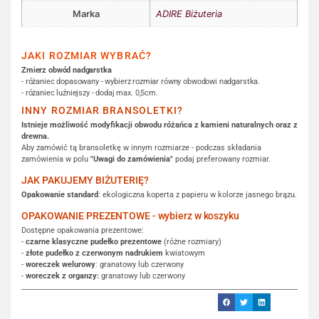
Marka
ADIRE Biżuteria
JAKI ROZMIAR WYBRAĆ?
Zmierz obwód nadgarstka
- różaniec dopasowany - wybierz rozmiar równy obwodowi nadgarstka.
- różaniec luźniejszy - dodaj max. 0,5cm.
INNY ROZMIAR BRANSOLETKI?
Istnieje możliwość modyfikacji obwodu różańca z kamieni naturalnych oraz z
drewna.
Aby zamówić tą bransoletkę w innym rozmiarze - podczas składania
zamówienia w polu
"Uwagi do zamówienia"
podaj preferowany rozmiar.
JAK PAKUJEMY BIŻUTERIĘ?
Opakowanie standard
: ekologiczna koperta z papieru w kolorze jasnego brązu.
OPAKOWANIE PREZENTOWE - wybierz w koszyku
Dostępne opakowania prezentowe:
-
czarne klasyczne pudełko prezentowe
(różne rozmiary)
-
złote pudełko z czerwonym nadrukiem
kwiatowym
-
woreczek welurowy
: granatowy lub czerwony
-
woreczek z organzy:
granatowy lub czerwony