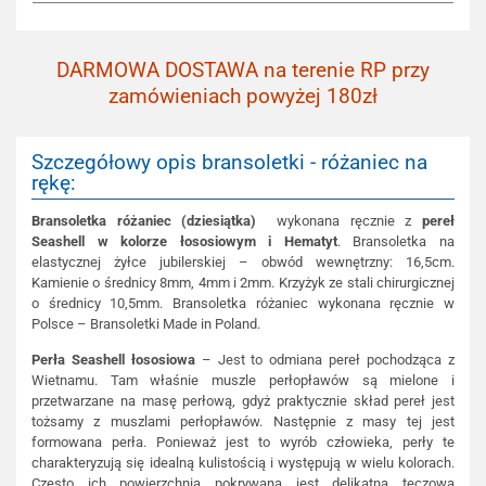
DARMOWA DOSTAWA na terenie RP przy
zamówieniach powyżej 180zł
Szczegółowy opis bransoletki - różaniec na
rękę:
Bransoletka różaniec (dziesiątka)
wykonana ręcznie z
pereł
Seashell w kolorze łososiowym i Hematyt
. Bransoletka na
elastycznej żyłce jubilerskiej – obwód wewnętrzny: 16,5cm.
Kamienie o średnicy 8mm, 4mm i 2mm. Krzyżyk ze stali chirurgicznej
o średnicy 10,5mm. Bransoletka różaniec wykonana ręcznie w
Polsce – Bransoletki Made in Poland.
Perła Seashell łososiowa
– Jest to odmiana pereł pochodząca z
Wietnamu. Tam właśnie muszle perłopławów są mielone i
przetwarzane na masę perłową, gdyż praktycznie skład pereł jest
tożsamy z muszlami perłopławów. Następnie z masy tej jest
formowana perła. Ponieważ jest to wyrób człowieka, perły te
charakteryzują się idealną kulistością i występują w wielu kolorach.
Często ich powierzchnia pokrywana jest delikatną tęczową