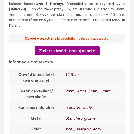
kolorze łososiowym i Hematyt
. Bransoletka na elastycznej żyłce
jubilerskiej – obwód wewnętrzny: 16,5cm. Kamienie o średnicy 8mm,
4mm i 2mm. Krzyżyk ze stali chirurgicznej o średnicy 10,5mm.
Bransoletka różaniec wykonana ręcznie w Polsce – Bransoletki Made in
Poland.
Obwód wewnętrzny bransoletki
=
obwód nadgarstka
.
Zmierz obwód - drukuj miarkę
Informacje dodatkowe
Obwód bransoletki
16,5cm
(wewnętrzny)
Średnica kamieni /
2mm
,
4mm
,
8mm
,
10mm
szerokość
Kamienie naturalne
hematyt
,
perły
Metal
Stal chirurgiczna
Kolor
złoty
,
srebrny
,
ecru