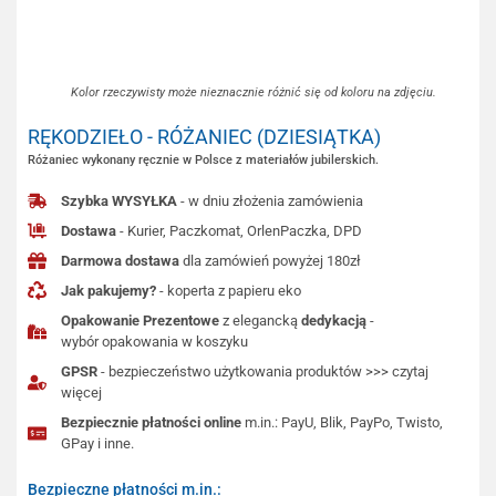
Kolor rzeczywisty może nieznacznie różnić się od koloru na zdjęciu.
RĘKODZIEŁO - RÓŻANIEC (DZIESIĄTKA)
Różaniec wykonany ręcznie w Polsce z materiałów jubilerskich.
Szybka WYSYŁKA
- w dniu złożenia zamówienia
Dostawa
- Kurier, Paczkomat, OrlenPaczka, DPD
Darmowa dostawa
dla zamówień powyżej 180zł
Jak pakujemy?
- koperta z papieru eko
Opakowanie Prezentowe
z elegancką
dedykacją
-
wybór opakowania w koszyku
GPSR
- bezpieczeństwo użytkowania produktów >>> czytaj
więcej
Bezpiecznie płatności online
m.in.: PayU, Blik, PayPo, Twisto,
GPay i inne.
Bezpieczne płatności m.in.: