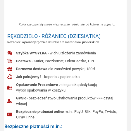
Kolor rzeczywisty może nieznacznie różnić się od koloru na zdjęciu.
RĘKODZIEŁO - RÓŻANIEC (DZIESIĄTKA)
Różaniec wykonany ręcznie w Polsce z materiałów jubilerskich.
Szybka WYSYŁKA
- w dniu złożenia zamówienia
Dostawa
- Kurier, Paczkomat, OrlenPaczka, DPD
Darmowa dostawa
dla zamówień powyżej 180zł
Jak pakujemy?
- koperta z papieru eko
Opakowanie Prezentowe
z elegancką
dedykacją
-
wybór opakowania w koszyku
GPSR
- bezpieczeństwo użytkowania produktów >>> czytaj
więcej
Bezpiecznie płatności online
m.in.: PayU, Blik, PayPo, Twisto,
GPay i inne.
Bezpieczne płatności m.in.: