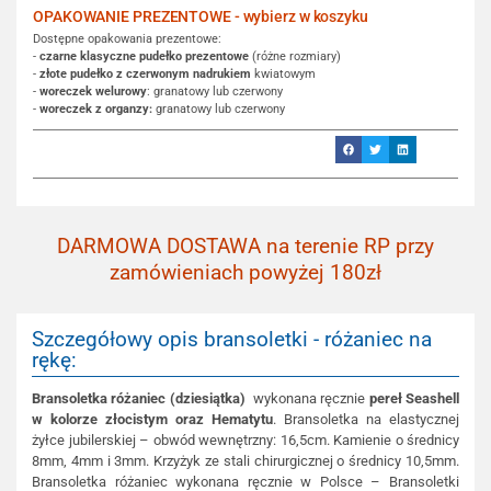
OPAKOWANIE PREZENTOWE - wybierz w koszyku
Dostępne opakowania prezentowe:
-
czarne klasyczne pudełko prezentowe
(różne rozmiary)
-
złote pudełko z czerwonym nadrukiem
kwiatowym
-
woreczek welurowy
: granatowy lub czerwony
-
woreczek z organzy:
granatowy lub czerwony
DARMOWA DOSTAWA na terenie RP przy
zamówieniach powyżej 180zł
Szczegółowy opis bransoletki - różaniec na
rękę:
Bransoletka różaniec (dziesiątka)
wykonana ręcznie
pereł Seashell
w kolorze złocistym oraz Hematytu
. Bransoletka na elastycznej
żyłce jubilerskiej – obwód wewnętrzny: 16,5cm. Kamienie o średnicy
8mm, 4mm i 3mm. Krzyżyk ze stali chirurgicznej o średnicy 10,5mm.
Bransoletka różaniec wykonana ręcznie w Polsce – Bransoletki