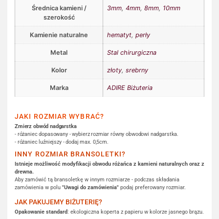
Średnica kamieni /
3mm
,
4mm
,
8mm
,
10mm
szerokość
Kamienie naturalne
hematyt
,
perły
Metal
Stal chirurgiczna
Kolor
złoty
,
srebrny
Marka
ADIRE Biżuteria
JAKI ROZMIAR WYBRAĆ?
Zmierz obwód nadgarstka
- różaniec dopasowany - wybierz rozmiar równy obwodowi nadgarstka.
- różaniec luźniejszy - dodaj max. 0,5cm.
INNY ROZMIAR BRANSOLETKI?
Istnieje możliwość modyfikacji obwodu różańca z kamieni naturalnych oraz z
drewna.
Aby zamówić tą bransoletkę w innym rozmiarze - podczas składania
zamówienia w polu
"Uwagi do zamówienia"
podaj preferowany rozmiar.
JAK PAKUJEMY BIŻUTERIĘ?
Opakowanie standard
: ekologiczna koperta z papieru w kolorze jasnego brązu.