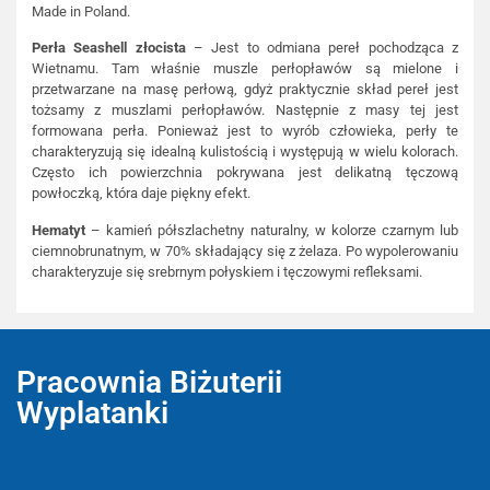
Made in Poland.
Perła Seashell złocista
– Jest to odmiana pereł pochodząca z
Wietnamu. Tam właśnie muszle perłopławów są mielone i
przetwarzane na masę perłową, gdyż praktycznie skład pereł jest
tożsamy z muszlami perłopławów. Następnie z masy tej jest
formowana perła. Ponieważ jest to wyrób człowieka, perły te
charakteryzują się idealną kulistością i występują w wielu kolorach.
Często ich powierzchnia pokrywana jest delikatną tęczową
powłoczką, która daje piękny efekt.
Hematyt
– kamień półszlachetny naturalny, w kolorze czarnym lub
ciemnobrunatnym, w 70% składający się z żelaza. Po wypolerowaniu
charakteryzuje się srebrnym połyskiem i tęczowymi refleksami.
Pracownia Biżuterii
Wyplatanki
Wyplatanki.pl - Biżuteria ADIRE