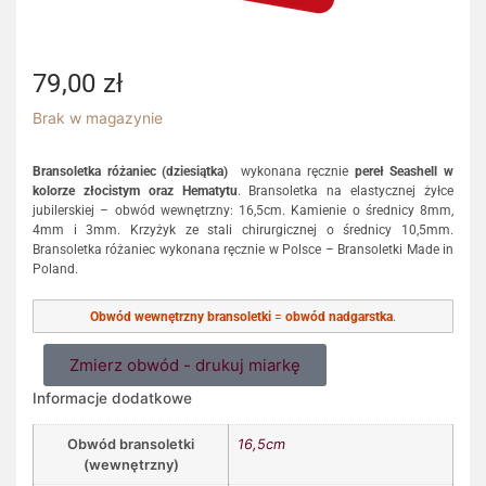
79,00
zł
Brak w magazynie
Bransoletka różaniec (dziesiątka)
wykonana ręcznie
pereł Seashell w
kolorze złocistym oraz Hematytu
. Bransoletka na elastycznej żyłce
jubilerskiej – obwód wewnętrzny: 16,5cm. Kamienie o średnicy 8mm,
4mm i 3mm. Krzyżyk ze stali chirurgicznej o średnicy 10,5mm.
Bransoletka różaniec wykonana ręcznie w Polsce – Bransoletki Made in
Poland.
Obwód wewnętrzny bransoletki
=
obwód nadgarstka
.
Zmierz obwód - drukuj miarkę
Informacje dodatkowe
Obwód bransoletki
16,5cm
(wewnętrzny)