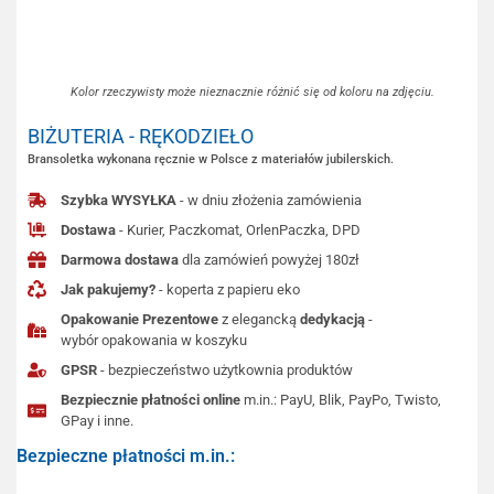
Kolor rzeczywisty może nieznacznie różnić się od koloru na zdjęciu.
BIŻUTERIA - RĘKODZIEŁO
Bransoletka wykonana ręcznie w Polsce z materiałów jubilerskich.
Szybka WYSYŁKA
- w dniu złożenia zamówienia
Dostawa
- Kurier, Paczkomat, OrlenPaczka, DPD
Darmowa dostawa
dla zamówień powyżej 180zł
Jak pakujemy?
- koperta z papieru eko
Opakowanie Prezentowe
z elegancką
dedykacją
-
wybór opakowania w koszyku
GPSR
- bezpieczeństwo użytkownia produktów
Bezpiecznie płatności online
m.in.: PayU, Blik, PayPo, Twisto,
GPay i inne.
Bezpieczne płatności m.in.: