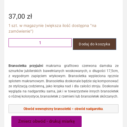
37,00
zł
1 szt. w magazynie (większa ilość dostępna "na
zamówienie")
Dodaj do koszyka
Bransoletka przyjaźni
makrama grafitowo czerwona damska ze
sznurków jubilerskich bawełnianych woskowanych, o długości 17,5cm,
z wygodnym zapięciem wtykowym. Bransoletka wypleciona ręcznie
splotem makramowym. Bransoletka doskonale będzie się komponować
ze stylizacją codzienną, jako kropka nad i dla całości stroju. Doskonale
wygląda na nadgarstku sama, jak i w towarzystwie innych bransoletek
o różnej kolorystyce, bransoletek z rzemieni lub bransoletek skórzanych.
Obwód wewnętrzny bransoletki
=
obwód nadgarstka
.
Zmierz obwód - drukuj miarkę