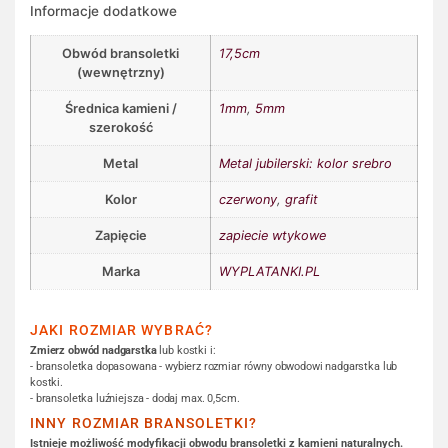
Informacje dodatkowe
Obwód bransoletki
17,5cm
(wewnętrzny)
Średnica kamieni /
1mm
,
5mm
szerokość
Metal
Metal jubilerski: kolor srebro
Kolor
czerwony
,
grafit
Zapięcie
zapiecie wtykowe
Marka
WYPLATANKI.PL
JAKI ROZMIAR WYBRAĆ?
Zmierz obwód nadgarstka
lub kostki i:
- bransoletka dopasowana - wybierz rozmiar równy obwodowi nadgarstka lub
kostki.
- bransoletka luźniejsza - dodaj max. 0,5cm.
INNY ROZMIAR BRANSOLETKI?
Istnieje możliwość modyfikacji obwodu bransoletki z kamieni naturalnych.