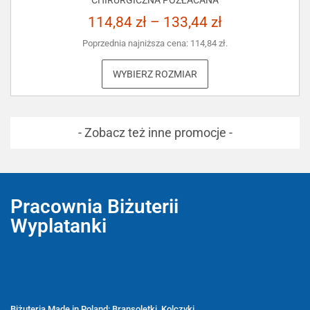
CHIRURGICZNA POZŁACANA
114,84
zł
–
133,44
zł
Poprzednia najniższa cena:
114,84
zł
.
WYBIERZ ROZMIAR
- Zobacz też inne promocje -
Pracownia Biżuterii
Wyplatanki
Wyplatanki.pl - Biżuteria ADIRE
Biżuteria z kamieni naturalnych
oraz sznurkowa - ręcznie wykonane
Biżuteria Made in Poland: Bransoletki, Kolczyki,