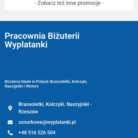
- Zobacz też inne promocje -
Pracownia Biżuterii
Wyplatanki
Wyplatanki.pl - Biżuteria ADIRE
Biżuteria z kamieni naturalnych
oraz sznurkowa - ręcznie wykonane
Biżuteria Made in Poland: Bransoletki, Kolczyki,
Naszyjniki i Wisiory
Bransoletki, Kolczyki, Naszyjniki -
Rzeszów
sznurkowe@wyplatanki.pl
+48 516 526 504