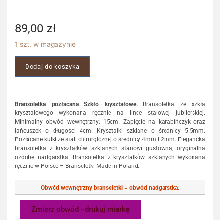
89,00
zł
1 szt. w magazynie
Dodaj do koszyka
Bransoletka pozłacana Szkło kryształowe.
Bransoletka ze szkła
kryształowego wykonana ręcznie na lince stalowej jubilerskiej.
Minimalny obwód wewnętrzny: 15cm. Zapięcie na karabińczyk oraz
łańcuszek o długości 4cm. Kryształki szklane o średnicy 5.5mm.
Pozłacane kulki ze stali chirurgicznej o średnicy 4mm i 2mm. Elegancka
bransoletka z kryształków szklanych stanowi gustowną, oryginalna
ozdobę nadgarstka. Bransoletka z kryształków szklanych wykonana
ręcznie w Polsce – Bransoletki Made in Poland.
Obwód wewnętrzny bransoletki
=
obwód nadgarstka
.
Zmierz obwód - drukuj miarkę