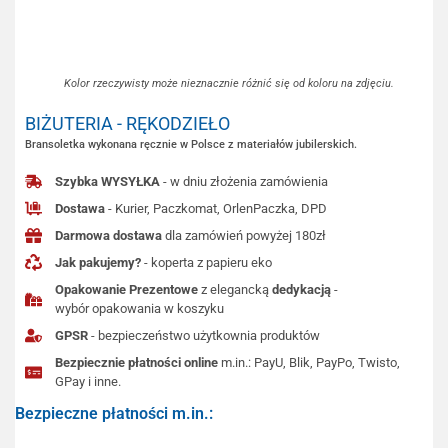
Kolor rzeczywisty może nieznacznie różnić się od koloru na zdjęciu.
BIŻUTERIA - RĘKODZIEŁO
Bransoletka wykonana ręcznie w Polsce z materiałów jubilerskich.
Szybka WYSYŁKA
- w dniu złożenia zamówienia
Dostawa
- Kurier, Paczkomat, OrlenPaczka, DPD
Darmowa dostawa
dla zamówień powyżej 180zł
Jak pakujemy?
- koperta z papieru eko
Opakowanie Prezentowe
z elegancką
dedykacją
-
wybór opakowania w koszyku
GPSR
- bezpieczeństwo użytkownia produktów
Bezpiecznie płatności online
m.in.: PayU, Blik, PayPo, Twisto,
GPay i inne.
Bezpieczne płatności m.in.: