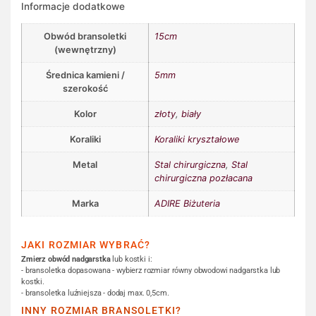
Informacje dodatkowe
Obwód bransoletki
15cm
(wewnętrzny)
Średnica kamieni /
5mm
szerokość
Kolor
złoty
,
biały
Koraliki
Koraliki kryształowe
Metal
Stal chirurgiczna
,
Stal
chirurgiczna pozłacana
Marka
ADIRE Biżuteria
JAKI ROZMIAR WYBRAĆ?
Zmierz obwód nadgarstka
lub kostki i:
- bransoletka dopasowana - wybierz rozmiar równy obwodowi nadgarstka lub
kostki.
- bransoletka luźniejsza - dodaj max. 0,5cm.
INNY ROZMIAR BRANSOLETKI?