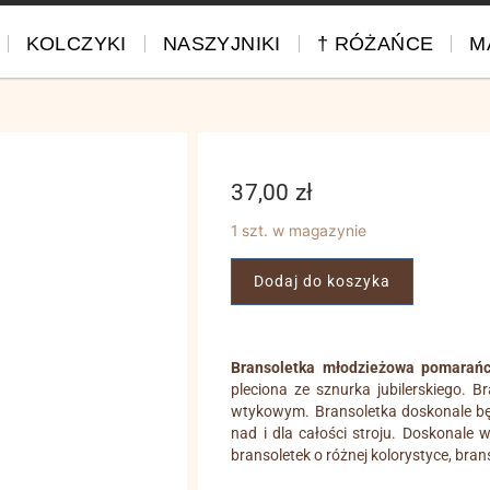
KOLCZYKI
NASZYJNIKI
† RÓŻAŃCE
M
37,00
zł
1 szt. w magazynie
Dodaj do koszyka
Bransoletka młodzieżowa pomarań
pleciona ze sznurka jubilerskiego.
wtykowym. Bransoletka doskonale będ
nad i dla całości stroju. Doskonale
bransoletek o różnej kolorystyce, bran