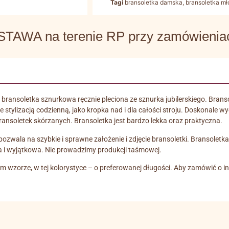
Tagi
bransoletka damska
,
bransoletka m
WA na terenie RP przy zamówieniach
bransoletka sznurkowa ręcznie pleciona ze sznurka jubilerskiego. Bra
tylizacją codzienną, jako kropka nad i dla całości stroju. Doskonale w
 bransoletek skórzanych. Bransoletka jest bardzo lekka oraz praktyczna.
wala na szybkie i sprawne założenie i zdjęcie bransoletki. Bransoletka e
a i wyjątkowa. Nie prowadzimy produkcji taśmowej.
m wzorze, w tej kolorystyce – o preferowanej długości. Aby zamówić o 