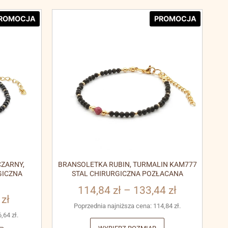
ROMOCJA
PROMOCJA
ZARNY,
BRANSOLETKA RUBIN, TURMALIN KAM777
GICZNA
STAL CHIRURGICZNA POZŁACANA
114,84
zł
–
133,44
zł
3
zł
Poprzednia najniższa cena:
114,84
zł
.
6,64
zł
.