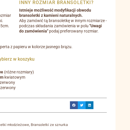
INNY ROZMIAR BRANSOLETKI?
Istnieje możliwość modyfikacji obwodu
ozmiar
bransoletki z kamieni naturalnych.
i.
Aby zamówić tą bransoletkę w innym rozmiarze -
0,5cm.
podczas składania zamówienia w polu
"Uwagi
do zamówienia"
podaj preferowany rozmiar.
operta z papieru w kolorze jasnego brązu.
ierz w koszyku
we
(różne rozmiary)
em
kwiatowym
czerwony
czerwony
letki młodzieżowe
,
Bransoletki ze sznurka