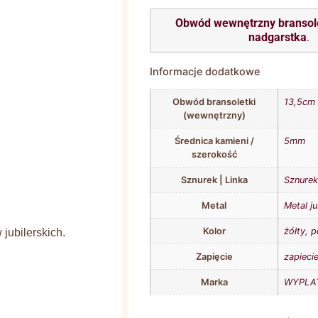
Obwód wewnętrzny bransol
nadgarstka
.
Informacje dodatkowe
Obwód bransoletki
13,5cm
(wewnętrzny)
Średnica kamieni /
5mm
szerokość
Sznurek | Linka
Sznurek 
Metal
Metal ju
Kolor
żółty
,
p
jubilerskich.
Zapięcie
zapieci
Marka
WYPLAT