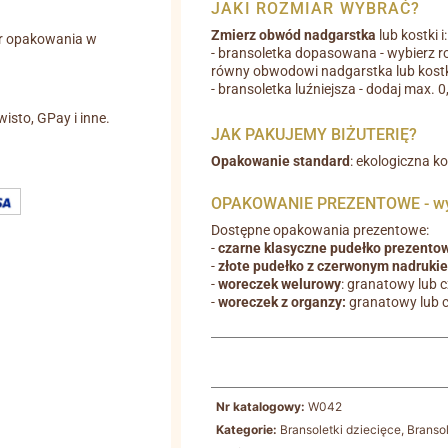
JAKI ROZMIAR WYBRAĆ?
Zmierz obwód nadgarstka
lub kostki i:
r opakowania w
- bransoletka dopasowana - wybierz r
równy obwodowi nadgarstka lub kostk
- bransoletka luźniejsza - dodaj max. 
wisto, GPay i inne.
JAK PAKUJEMY BIŻUTERIĘ?
Opakowanie standard
: ekologiczna k
OPAKOWANIE PREZENTOWE - wyb
Dostępne opakowania prezentowe:
-
czarne klasyczne pudełko prezento
-
złote pudełko z czerwonym nadruki
-
woreczek welurowy
: granatowy lub 
-
woreczek z organzy:
granatowy lub 
Nr katalogowy:
W042
Kategorie:
Bransoletki dziecięce
,
Branso