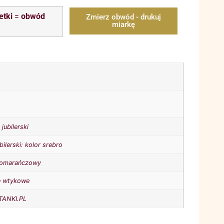
etki
=
obwód
Zmierz obwód - drukuj
miarkę
jubilerski
bilerski: kolor srebro
omarańczowy
e wtykowe
ANKI.PL