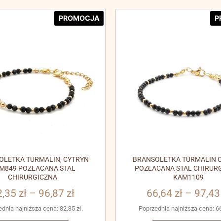
PROMOCJA
P
OLETKA TURMALIN, CYTRYN
BRANSOLETKA TURMALIN C
M849 POZŁACANA STAL
POZŁACANA STAL CHIRUR
CHIRURGICZNA
KAM1109
2,35
zł
–
96,87
zł
66,64
zł
–
97,4
ednia najniższa cena:
82,35
zł
.
Poprzednia najniższa cena:
6