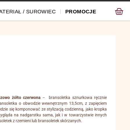
ATERIAŁ / SUROWIEC
PROMOCJE
czowo żółto czerwona
– bransoletka sznurkowa ręcznie
 Bransoletka o obwodzie wewnętrznym 13,5cm, z zapięciem
zie się komponować ze stylizacją codzienną, jako kropka
 wygląda na nadgarstku sama, jak i w towarzystwie innych
soletek z rzemieni lub bransoletek skórzanych.