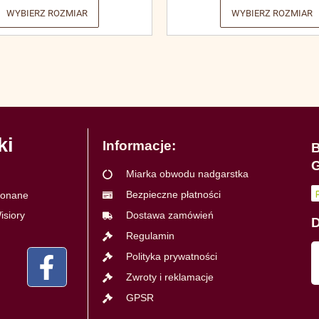
WYBIERZ ROZMIAR
WYBIERZ ROZMIAR
ki
Informacje:
B
G
Miarka obwodu nadgarstka
Bezpieczne płatności
ykonane
isiory
Dostawa zamówień
D
Regulamin
Polityka prywatności
Zwroty i reklamacje
GPSR