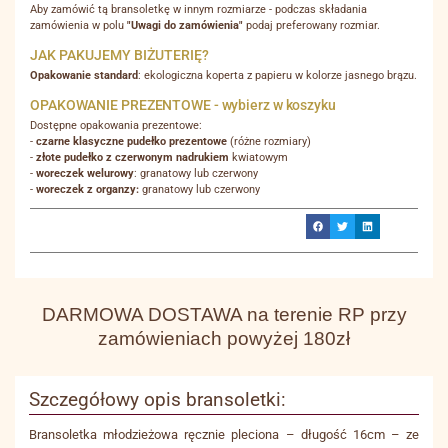
Aby zamówić tą bransoletkę w innym rozmiarze - podczas składania
zamówienia w polu
"Uwagi do zamówienia"
podaj preferowany rozmiar.
JAK PAKUJEMY BIŻUTERIĘ?
Opakowanie standard
: ekologiczna koperta z papieru w kolorze jasnego brązu.
OPAKOWANIE PREZENTOWE - wybierz w koszyku
Dostępne opakowania prezentowe:
-
czarne klasyczne pudełko prezentowe
(różne rozmiary)
-
złote pudełko z czerwonym nadrukiem
kwiatowym
-
woreczek welurowy
: granatowy lub czerwony
-
woreczek z organzy:
granatowy lub czerwony
DARMOWA DOSTAWA na terenie RP przy
zamówieniach powyżej 180zł
Szczegółowy opis bransoletki:
Bransoletka młodzieżowa ręcznie pleciona – długość 16cm – ze