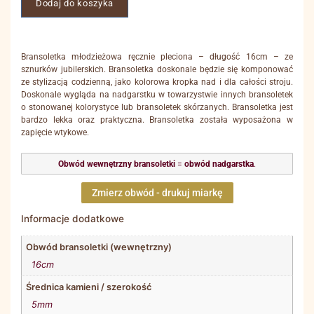
Dodaj do koszyka
Bransoletka młodzieżowa ręcznie pleciona – długość 16cm – ze
sznurków jubilerskich. Bransoletka doskonale będzie się komponować
ze stylizacją codzienną, jako kolorowa kropka nad i dla całości stroju.
Doskonale wygląda na nadgarstku w towarzystwie innych bransoletek
o stonowanej kolorystyce lub bransoletek skórzanych. Bransoletka jest
bardzo lekka oraz praktyczna. Bransoletka została wyposażona w
zapięcie wtykowe.
Obwód wewnętrzny bransoletki
=
obwód nadgarstka
.
Zmierz obwód - drukuj miarkę
Informacje dodatkowe
Obwód bransoletki (wewnętrzny)
16cm
Średnica kamieni / szerokość
5mm