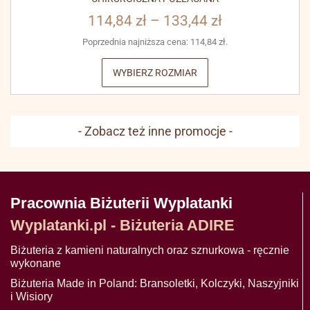
114,84
zł
–
133,44
zł
Poprzednia najniższa cena:
114,84
zł
.
WYBIERZ ROZMIAR
- Zobacz też inne promocje -
Pracownia Biżuterii Wyplatanki
Wyplatanki.pl - Biżuteria ADIRE
Biżuteria z kamieni naturalnych oraz sznurkowa - ręcznie
wykonane
Biżuteria Made in Poland: Bransoletki, Kolczyki, Naszyjniki
i Wisiory