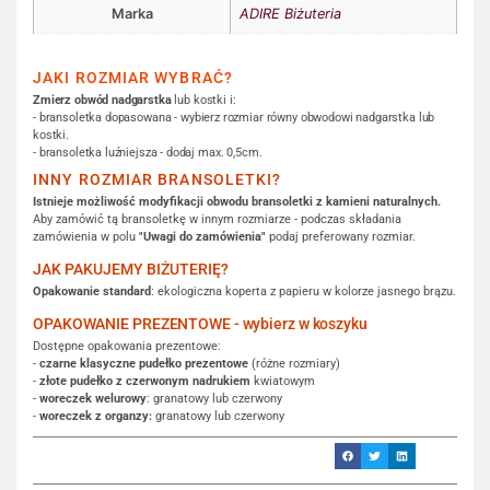
Marka
ADIRE Biżuteria
JAKI ROZMIAR WYBRAĆ?
Zmierz obwód nadgarstka
lub kostki i:
- bransoletka dopasowana - wybierz rozmiar równy obwodowi nadgarstka lub
kostki.
- bransoletka luźniejsza - dodaj max. 0,5cm.
INNY ROZMIAR BRANSOLETKI?
Istnieje możliwość modyfikacji obwodu bransoletki z kamieni naturalnych.
Aby zamówić tą bransoletkę w innym rozmiarze - podczas składania
zamówienia w polu
"Uwagi do zamówienia"
podaj preferowany rozmiar.
JAK PAKUJEMY BIŻUTERIĘ?
Opakowanie standard
: ekologiczna koperta z papieru w kolorze jasnego brązu.
OPAKOWANIE PREZENTOWE - wybierz w koszyku
Dostępne opakowania prezentowe:
-
czarne klasyczne pudełko prezentowe
(różne rozmiary)
-
złote pudełko z czerwonym nadrukiem
kwiatowym
-
woreczek welurowy
: granatowy lub czerwony
-
woreczek z organzy:
granatowy lub czerwony