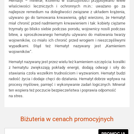
Hematyt – minerał, któremu w starożytności przypisywano wiele
właściwości leczniczych i ochronnych m.in.: uważano go za
najlepsze remedium na dolegliwości związane z układem krążenia,
używano go do tamowania krwawienia, gdyż wierzono, że Hematyt
miał chronić przed nadmiernym krwawieniem i tak: kobiety ciężarne
trzymały go blisko siebie podczas porodu, wojownicy nosili podczas
bitew, a sproszkowanego hematytu używano do malowania twarzy
wojowników, co miało ich chronić przed wrogiem i nieszczęśliwymi
wypadkami. Stąd też Hematyt nazywany jest „Kamieniem
wojowników”.
Hematyt nazywany jest przez wielu też kamieniem szczęścia: koraliki
z hematytu zwiększają pokłady energii, dodają odwagi i siły do
stawiania czoła wszelkim trudnościom i wyzwaniom. Hematyt budzi
radość życia i dodaje chęci do działania. Hematyt dobrze wpływa na
procesy myślowe, pamięć i wykonywanie zadań logicznych. Minerał
ten wspiera też poczucie bezpieczeństwa i poprawia odporność
na stres.
Biżuteria w cenach promocyjnych
PROMOCJA