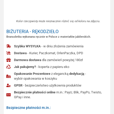
Kolor rzeczywisty może nieznacznie różnić się od koloru na zdjęciu.
BIŻUTERIA - RĘKODZIEŁO
Bransoletka wykonana ręcznie w Polsce z materiałów jubilerskich.
Szybka WYSYŁKA
- w dniu złożenia zamówienia
Dostawa
- Kurier, Paczkomat, OrlenPaczka, DPD
Darmowa dostawa
dla zamówień powyżej 180zł
Jak pakujemy?
- koperta z papieru eko
Opakowanie Prezentowe
z elegancką
dedykacją
-
wybór opakowania w koszyku
GPSR
- bezpieczeństwo użytkownia produktów
Bezpiecznie płatności online
m.in.: PayU, Blik, PayPo, Twisto,
GPay i inne.
Bezpieczne płatności m.in.: