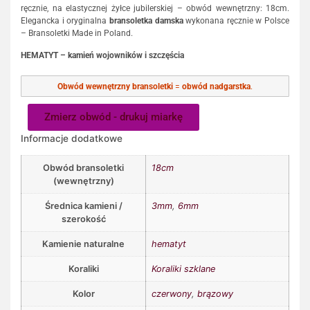
ręcznie, na elastycznej żyłce jubilerskiej – obwód wewnętrzny: 18cm.
Elegancka i oryginalna
bransoletka damska
wykonana ręcznie w Polsce
– Bransoletki Made in Poland.
HEMATYT – kamień wojowników i szczęścia
Obwód wewnętrzny bransoletki
=
obwód nadgarstka
.
Zmierz obwód - drukuj miarkę
Informacje dodatkowe
Obwód bransoletki
18cm
(wewnętrzny)
Średnica kamieni /
3mm
,
6mm
szerokość
Kamienie naturalne
hematyt
Koraliki
Koraliki szklane
Kolor
czerwony
,
brązowy