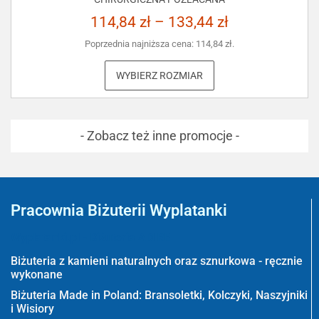
114,84
zł
–
133,44
zł
Poprzednia najniższa cena:
114,84
zł
.
WYBIERZ ROZMIAR
- Zobacz też inne promocje -
Pracownia Biżuterii Wyplatanki
Wyplatanki.pl - Biżuteria ADIRE
Biżuteria z kamieni naturalnych oraz sznurkowa - ręcznie
wykonane
Biżuteria Made in Poland: Bransoletki, Kolczyki, Naszyjniki
i Wisiory