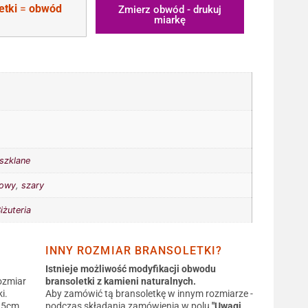
etki
=
obwód
Zmierz obwód - drukuj
miarkę
 szklane
nowy
,
szary
iżuteria
INNY ROZMIAR BRANSOLETKI?
Istnieje możliwość modyfikacji obwodu
ozmiar
bransoletki z kamieni naturalnych.
i.
Aby zamówić tą bransoletkę w innym rozmiarze -
0,5cm.
podczas składania zamówienia w polu
"Uwagi