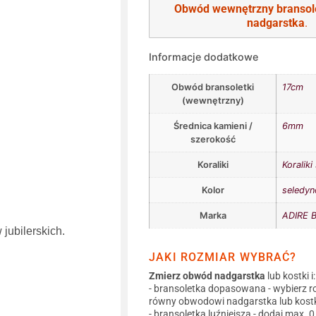
Obwód wewnętrzny bransol
nadgarstka
.
Informacje dodatkowe
Obwód bransoletki
17cm
(wewnętrzny)
Średnica kamieni /
6mm
szerokość
Koraliki
Koraliki
Kolor
seledy
Marka
ADIRE B
jubilerskich.
JAKI ROZMIAR WYBRAĆ?
Zmierz obwód nadgarstka
lub kostki i:
- bransoletka dopasowana - wybierz r
równy obwodowi nadgarstka lub kostk
- bransoletka luźniejsza - dodaj max. 