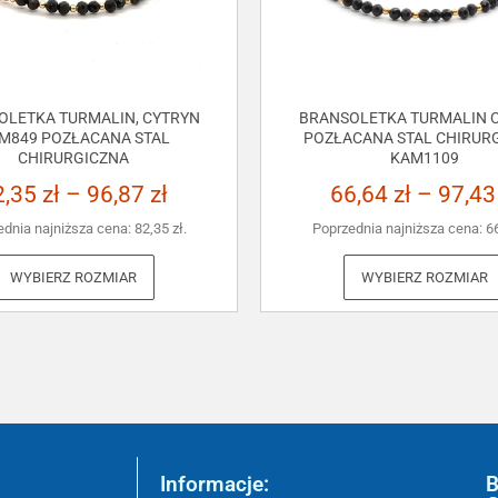
OLETKA TURMALIN, CYTRYN
BRANSOLETKA TURMALIN C
M849 POZŁACANA STAL
POZŁACANA STAL CHIRUR
CHIRURGICZNA
KAM1109
2,35
zł
–
96,87
zł
66,64
zł
–
97,4
ednia najniższa cena:
82,35
zł
.
Poprzednia najniższa cena:
6
WYBIERZ ROZMIAR
WYBIERZ ROZMIAR
Informacje:
B