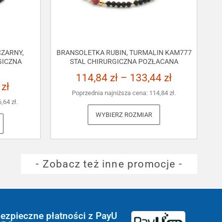
ZARNY,
BRANSOLETKA RUBIN, TURMALIN KAM777
GICZNA
STAL CHIRURGICZNA POZŁACANA
114,84
zł
–
133,44
zł
3
zł
Poprzednia najniższa cena:
114,84
zł
.
6,64
zł
.
WYBIERZ ROZMIAR
- Zobacz też inne promocje -
ezpieczne płatności z PayU