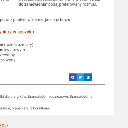
do zamówienia"
podaj preferowany rozmiar.
operta z papieru w kolorze jasnego brązu.
ierz w koszyku
we
(różne rozmiary)
em
kwiatowym
czerwony
czerwony
tki dla alergików
,
Bransoletki młodzieżowe
,
Bransoletki na
 gumce
,
bransoletki z koralikami
80zł