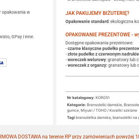
r opakowania w
JAK PAKUJEMY BIŻUTERIĘ?
Opakowanie standard
: ekologiczna k
OPAKOWANIE PREZENTOWE - wyb
wisto, GPay i inne.
Dostępne opakowania prezentowe:
-
czarne klasyczne pudełko prezento
-
złote pudełko z czerwonym nadruki
-
woreczek welurowy
: granatowy lub 
-
woreczek z organzy:
granatowy lub 
Nr katalogowy:
KOR051
Kategorie:
Bransoletki damskie
,
Bransole
gumce
,
Miyuki / TOHO / Koraliki szklane
Tagi
bransoletka damska
,
bransoletki na
MOWA DOSTAWA na terenie RP przy zamówieniach powyżej 1