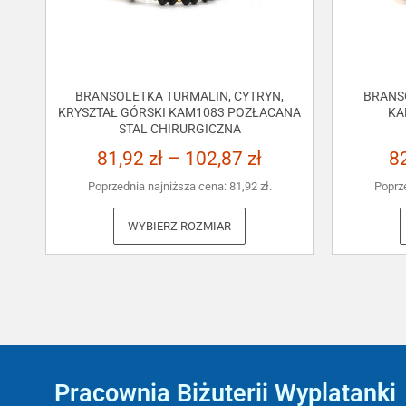
BRANSOLETKA TURMALIN, CYTRYN,
BRANS
KRYSZTAŁ GÓRSKI KAM1083 POZŁACANA
KA
STAL CHIRURGICZNA
81,92
zł
–
102,87
zł
8
Poprzednia najniższa cena:
81,92
zł
.
Poprz
WYBIERZ ROZMIAR
Pracownia Biżuterii Wyplatanki