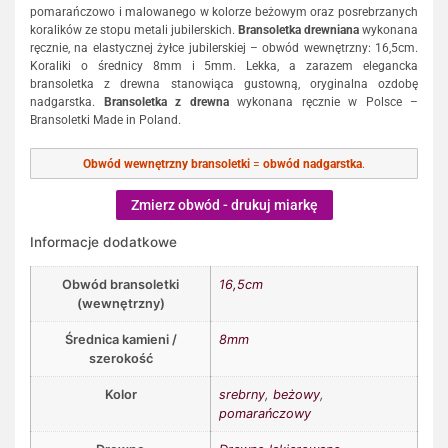
pomarańczowo i malowanego w kolorze beżowym oraz posrebrzanych
koralików ze stopu metali jubilerskich.
Bransoletka drewniana
wykonana
ręcznie, na elastycznej żyłce jubilerskiej – obwód wewnętrzny: 16,5cm.
Koraliki o średnicy 8mm i 5mm. Lekka, a zarazem elegancka
bransoletka z drewna stanowiąca gustowną, oryginalna ozdobę
nadgarstka.
Bransoletka z drewna
wykonana ręcznie w Polsce –
Bransoletki Made in Poland.
Obwód wewnętrzny bransoletki
=
obwód nadgarstka
.
Zmierz obwód - drukuj miarkę
Informacje dodatkowe
Obwód bransoletki
16,5cm
(wewnętrzny)
Średnica kamieni /
8mm
szerokość
Kolor
srebrny
,
beżowy
,
pomarańczowy