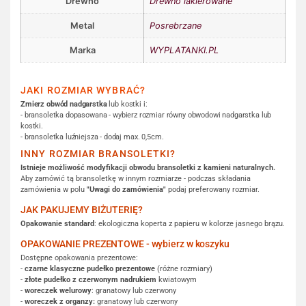
Drewno
Drewno lakierowane
Metal
Posrebrzane
Marka
WYPLATANKI.PL
JAKI ROZMIAR WYBRAĆ?
Zmierz obwód nadgarstka
lub kostki i:
- bransoletka dopasowana - wybierz rozmiar równy obwodowi nadgarstka lub
kostki.
- bransoletka luźniejsza - dodaj max. 0,5cm.
INNY ROZMIAR BRANSOLETKI?
Istnieje możliwość modyfikacji obwodu bransoletki z kamieni naturalnych.
Aby zamówić tą bransoletkę w innym rozmiarze - podczas składania
zamówienia w polu
"Uwagi do zamówienia"
podaj preferowany rozmiar.
JAK PAKUJEMY BIŻUTERIĘ?
Opakowanie standard
: ekologiczna koperta z papieru w kolorze jasnego brązu.
OPAKOWANIE PREZENTOWE - wybierz w koszyku
Dostępne opakowania prezentowe:
-
czarne klasyczne pudełko prezentowe
(różne rozmiary)
-
złote pudełko z czerwonym nadrukiem
kwiatowym
-
woreczek welurowy
: granatowy lub czerwony
-
woreczek z organzy:
granatowy lub czerwony