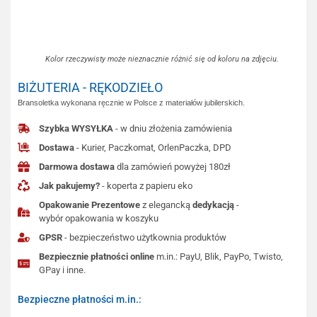
Kolor rzeczywisty może nieznacznie różnić się od koloru na zdjęciu.
BIŻUTERIA - RĘKODZIEŁO
Bransoletka wykonana ręcznie w Polsce z materiałów jubilerskich.
Szybka WYSYŁKA
- w dniu złożenia zamówienia
Dostawa
- Kurier, Paczkomat, OrlenPaczka, DPD
Darmowa dostawa
dla zamówień powyżej 180zł
Jak pakujemy?
- koperta z papieru eko
Opakowanie Prezentowe
z elegancką
dedykacją
-
wybór opakowania w koszyku
GPSR
- bezpieczeństwo użytkownia produktów
Bezpiecznie płatności online
m.in.: PayU, Blik, PayPo, Twisto,
GPay i inne.
Bezpieczne płatności m.in.: