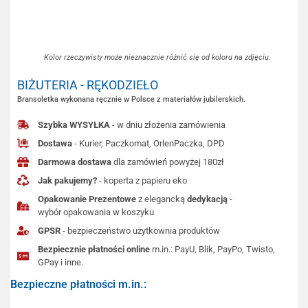
Kolor rzeczywisty może nieznacznie różnić się od koloru na zdjęciu.
BIŻUTERIA - RĘKODZIEŁO
Bransoletka wykonana ręcznie w Polsce z materiałów jubilerskich.
Szybka WYSYŁKA
- w dniu złożenia zamówienia
Dostawa
- Kurier, Paczkomat, OrlenPaczka, DPD
Darmowa dostawa
dla zamówień powyżej 180zł
Jak pakujemy?
- koperta z papieru eko
Opakowanie Prezentowe
z elegancką
dedykacją
-
wybór opakowania w koszyku
GPSR
- bezpieczeństwo użytkownia produktów
Bezpiecznie płatności online
m.in.: PayU, Blik, PayPo, Twisto,
GPay i inne.
Bezpieczne płatności m.in.: