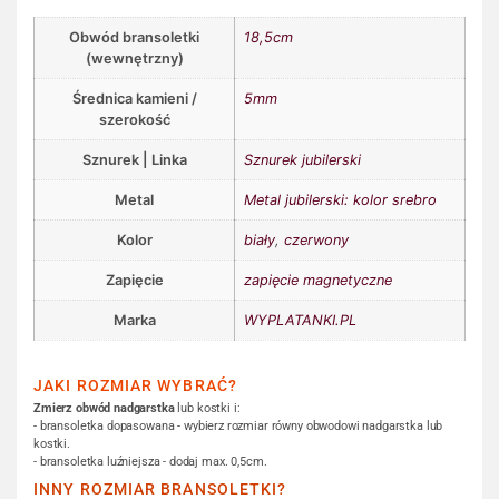
Obwód bransoletki
18,5cm
(wewnętrzny)
Średnica kamieni /
5mm
szerokość
Sznurek | Linka
Sznurek jubilerski
Metal
Metal jubilerski: kolor srebro
Kolor
biały
,
czerwony
Zapięcie
zapięcie magnetyczne
Marka
WYPLATANKI.PL
JAKI ROZMIAR WYBRAĆ?
Zmierz obwód nadgarstka
lub kostki i:
- bransoletka dopasowana - wybierz rozmiar równy obwodowi nadgarstka lub
kostki.
- bransoletka luźniejsza - dodaj max. 0,5cm.
INNY ROZMIAR BRANSOLETKI?