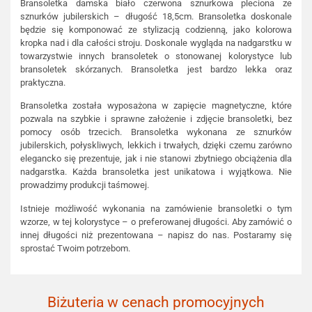
Bransoletka damska biało czerwona sznurkowa pleciona ze
sznurków jubilerskich – długość 18,5cm. Bransoletka doskonale
będzie się komponować ze stylizacją codzienną, jako kolorowa
kropka nad i dla całości stroju. Doskonale wygląda na nadgarstku w
towarzystwie innych bransoletek o stonowanej kolorystyce lub
bransoletek skórzanych. Bransoletka jest bardzo lekka oraz
praktyczna.
Bransoletka została wyposażona w zapięcie magnetyczne, które
pozwala na szybkie i sprawne założenie i zdjęcie bransoletki, bez
pomocy osób trzecich. Bransoletka wykonana ze sznurków
jubilerskich, połyskliwych, lekkich i trwałych, dzięki czemu zarówno
elegancko się prezentuje, jak i nie stanowi zbytniego obciążenia dla
nadgarstka. Każda bransoletka jest unikatowa i wyjątkowa. Nie
prowadzimy produkcji taśmowej.
Istnieje możliwość wykonania na zamówienie bransoletki o tym
wzorze, w tej kolorystyce – o preferowanej długości. Aby zamówić o
innej długości niż prezentowana – napisz do nas. Postaramy się
sprostać Twoim potrzebom.
Biżuteria w cenach promocyjnych