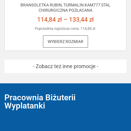
BRANSOLETKA RUBIN, TURMALIN KAM777 STAL
CHIRURGICZNA POZŁACANA
114,84
zł
–
133,44
zł
Poprzednia najniższa cena:
114,84
zł
.
WYBIERZ ROZMIAR
- Zobacz też inne promocje -
Pracownia Biżuterii
Wyplatanki
Wyplatanki.pl - Biżuteria ADIRE
Biżuteria z kamieni naturalnych