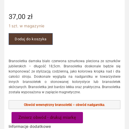
37,00
zł
1 szt. w magazynie
Dodaj do koszyka
Bransoletka damska biało czerwona sznurkowa pleciona ze sznurków
jubilerskich – długość 18,5cm. Bransoletka doskonale będzie się
komponować ze stylizacją codzienną, jako kolorowa kropka nad i dla
całości stroju. Doskonale wygląda na nadgarstku w towarzystwie
innych bransoletek o stonowanej kolorystyce lub bransoletek
skórzanych. Bransoletka jest bardzo lekka oraz praktyczna. Bransoletka
została wyposażona w zapięcie magnetyczne.
Obwód wewnętrzny bransoletki
=
obwód nadgarstka
.
Zmierz obwód - drukuj miarkę
Informacje dodatkowe