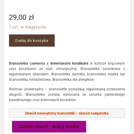
29,00
zł
1 szt. w magazynie
Dodaj do koszyka
Bransoletka czerwona z drewnianymi koralikami
w kolorze brązowym
oraz koralikami ze stali chirurgicznej. Bransoletka sznurkowa z
regulowanym obwodem. Bransoletka damska, bransoletka męska lub
bransoletka młodzieżowa. Bransoletka dla alergików.
Rozmiar uniwersalny – bransoletki posiadają regulowaną przesuwnie
długość. Bransoletka została wykonana ze sznurka jubilerskiego
bawełnianego oraz kolorowych koralików.
Obwód wewnętrzny bransoletki
=
obwód nadgarstka
.
Zmierz obwód - drukuj miarkę