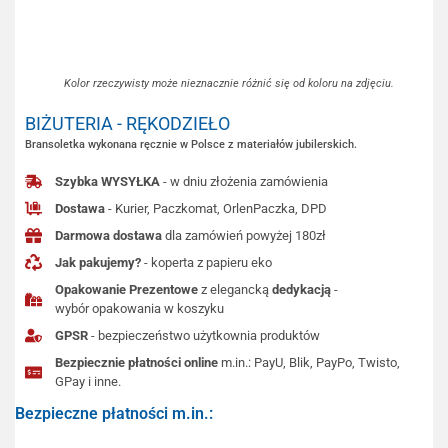
Kolor rzeczywisty może nieznacznie różnić się od koloru na zdjęciu.
BIŻUTERIA - RĘKODZIEŁO
Bransoletka wykonana ręcznie w Polsce z materiałów jubilerskich.
Szybka WYSYŁKA
- w dniu złożenia zamówienia
Dostawa
- Kurier, Paczkomat, OrlenPaczka, DPD
Darmowa dostawa
dla zamówień powyżej 180zł
Jak pakujemy?
- koperta z papieru eko
Opakowanie Prezentowe
z elegancką
dedykacją
-
wybór opakowania w koszyku
GPSR
- bezpieczeństwo użytkownia produktów
Bezpiecznie płatności online
m.in.: PayU, Blik, PayPo, Twisto,
GPay i inne.
Bezpieczne płatności m.in.: