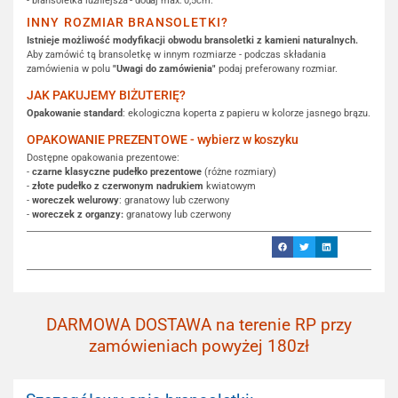
- bransoletka luźniejsza - dodaj max. 0,5cm.
INNY ROZMIAR BRANSOLETKI?
Istnieje możliwość modyfikacji obwodu bransoletki z kamieni naturalnych.
Aby zamówić tą bransoletkę w innym rozmiarze - podczas składania
zamówienia w polu
"Uwagi do zamówienia"
podaj preferowany rozmiar.
JAK PAKUJEMY BIŻUTERIĘ?
Opakowanie standard
: ekologiczna koperta z papieru w kolorze jasnego brązu.
OPAKOWANIE PREZENTOWE - wybierz w koszyku
Dostępne opakowania prezentowe:
-
czarne klasyczne pudełko prezentowe
(różne rozmiary)
-
złote pudełko z czerwonym nadrukiem
kwiatowym
-
woreczek welurowy
: granatowy lub czerwony
-
woreczek z organzy:
granatowy lub czerwony
DARMOWA DOSTAWA na terenie RP przy
zamówieniach powyżej 180zł