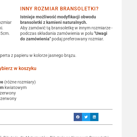
INNY ROZMIAR BRANSOLETKI?
Istnieje możliwość modyfikacji obwodu
ozmiar
bransoletki z kamieni naturalnych.
i.
Aby zamówić tą bransoletkę w innym rozmiarze -
0,5cm.
podczas składania zamówienia w polu
"Uwagi
do zamówienia"
podaj preferowany rozmiar.
operta z papieru w kolorze jasnego brązu.
ierz w koszyku
we
(różne rozmiary)
em
kwiatowym
czerwony
czerwony