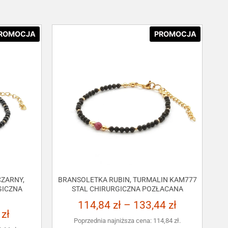
ROMOCJA
PROMOCJA
ZARNY,
BRANSOLETKA RUBIN, TURMALIN KAM777
GICZNA
STAL CHIRURGICZNA POZŁACANA
114,84
zł
–
133,44
zł
3
zł
Poprzednia najniższa cena:
114,84
zł
.