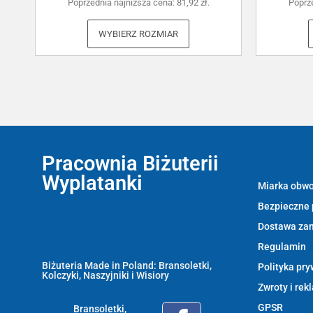
Poprzednia najniższa cena:
81,92
zł
.
Poprz
WYBIERZ ROZMIAR
Pracownia Biżuterii
Informacje:
Wyplatanki
Miarka obwo
Bezpieczne 
Wyplatanki.pl - Biżuteria ADIRE
Dostawa za
Biżuteria z kamieni naturalnych
Regulamin
oraz sznurkowa - ręcznie wykonane
Biżuteria Made in Poland: Bransoletki,
Polityka pry
Kolczyki, Naszyjniki i Wisiory
Zwroty i rek
GPSR
Bransoletki,