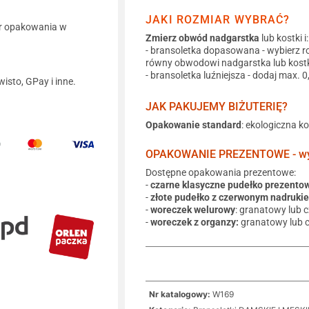
JAKI ROZMIAR WYBRAĆ?
r opakowania w
Zmierz obwód nadgarstka
lub kostki i:
- bransoletka dopasowana - wybierz r
równy obwodowi nadgarstka lub kostk
- bransoletka luźniejsza - dodaj max. 
wisto, GPay i inne.
JAK PAKUJEMY BIŻUTERIĘ?
Opakowanie standard
: ekologiczna k
OPAKOWANIE PREZENTOWE - wyb
Dostępne opakowania prezentowe:
-
czarne klasyczne pudełko prezento
-
złote pudełko z czerwonym nadruki
-
woreczek welurowy
: granatowy lub 
-
woreczek z organzy:
granatowy lub 
Nr katalogowy:
W169