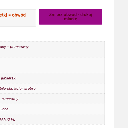
Zmierz obwód - drukuj
etki
=
obwód
miarkę
any – przesuwny
jubilerski
bilerski: kolor srebro
,
czerwony
 inne
ANKI.PL