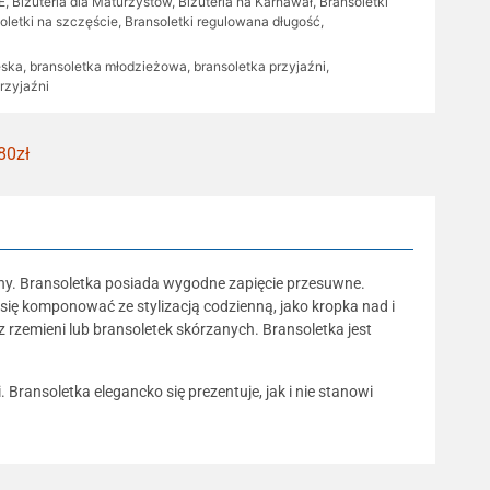
E
,
Biżuteria dla Maturzystów
,
Biżuteria na Karnawał
,
Bransoletki
oletki na szczęście
,
Bransoletki regulowana długość
,
ęska
,
bransoletka młodzieżowa
,
bransoletka przyjaźni
,
przyjaźni
80zł
alny. Bransoletka posiada wygodne zapięcie przesuwne.
ię komponować ze stylizacją codzienną, jako kropka nad i
z rzemieni lub bransoletek skórzanych. Bransoletka jest
Bransoletka elegancko się prezentuje, jak i nie stanowi