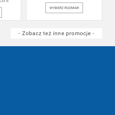
6,64
zł
.
WYBIERZ ROZMIAR
- Zobacz też inne promocje -