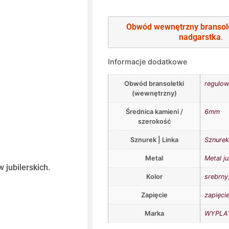
Obwód wewnętrzny bransol
nadgarstka
.
Informacje dodatkowe
Obwód bransoletki
regulow
(wewnętrzny)
Średnica kamieni /
6mm
szerokość
Sznurek | Linka
Sznurek 
Metal
Metal ju
 jubilerskich.
Kolor
srebrny
Zapięcie
zapięcie
Marka
WYPLAT