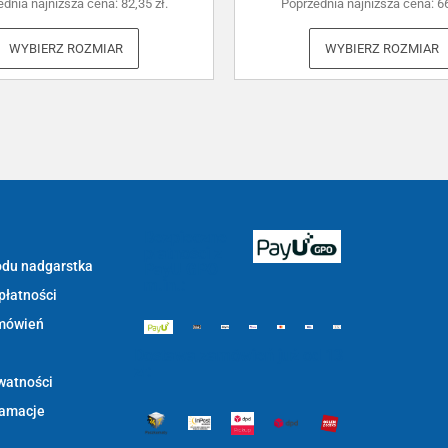
ednia najniższa cena:
82,35
zł
.
Poprzednia najniższa cena:
6
WYBIERZ ROZMIAR
WYBIERZ ROZMIAR
Bezpieczne
płatności z
du nadgarstka
PayU GPO
m.in.:
płatności
mówień
Dostawa zamówień już od 13
zł:
watności
lamacje