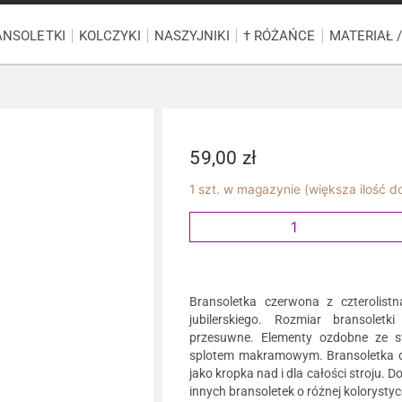
ANSOLETKI
KOLCZYKI
NASZYJNIKI
† RÓŻAŃCE
MATERIAŁ 
59,00
zł
1 szt. w magazynie (większa ilość 
Bransoletka czerwona z czterolist
jubilerskiego. Rozmiar bransolet
przesuwne. Elementy ozdobne ze sto
splotem makramowym. Bransoletka do
jako kropka nad i dla całości stroju.
innych bransoletek o różnej kolorystyc