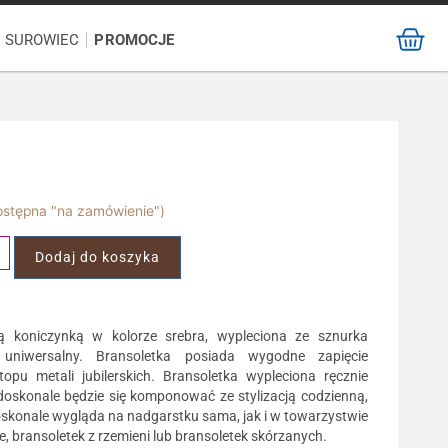
/ SUROWIEC
PROMOCJE
dostępna "na zamówienie")
Dodaj do koszyka
ną koniczynką w kolorze srebra, wypleciona ze sznurka
ki uniwersalny. Bransoletka posiada wygodne zapięcie
pu metali jubilerskich. Bransoletka wypleciona ręcznie
skonale będzie się komponować ze stylizacją codzienną,
 Doskonale wygląda na nadgarstku sama, jak i w towarzystwie
e, bransoletek z rzemieni lub bransoletek skórzanych.