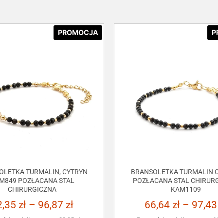
PROMOCJA
P
OLETKA TURMALIN, CYTRYN
BRANSOLETKA TURMALIN C
M849 POZŁACANA STAL
POZŁACANA STAL CHIRUR
CHIRURGICZNA
KAM1109
2,35
zł
–
96,87
zł
66,64
zł
–
97,4