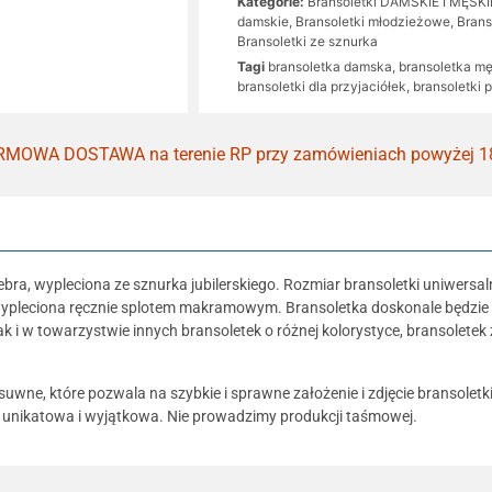
Kategorie:
Bransoletki DAMSKIE I MĘSKI
damskie
,
Bransoletki młodzieżowe
,
Brans
Bransoletki ze sznurka
Tagi
bransoletka damska
,
bransoletka m
bransoletki dla przyjaciółek
,
bransoletki 
MOWA DOSTAWA na terenie RP przy zamówieniach powyżej 1
ebra, wypleciona ze sznurka jubilerskiego. Rozmiar bransoletki uniwers
 wypleciona ręcznie splotem makramowym. Bransoletka doskonale będzie s
k i w towarzystwie innych bransoletek o różnej kolorystyce, bransoletek 
e, które pozwala na szybkie i sprawne założenie i zdjęcie bransoletki. 
t unikatowa i wyjątkowa. Nie prowadzimy produkcji taśmowej.