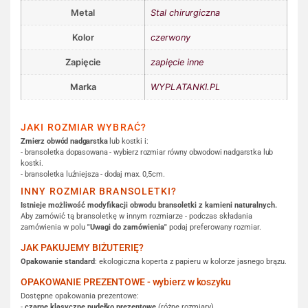
Metal
Stal chirurgiczna
Kolor
czerwony
Zapięcie
zapięcie inne
Marka
WYPLATANKI.PL
JAKI ROZMIAR WYBRAĆ?
Zmierz obwód nadgarstka
lub kostki i:
- bransoletka dopasowana - wybierz rozmiar równy obwodowi nadgarstka lub
kostki.
- bransoletka luźniejsza - dodaj max. 0,5cm.
INNY ROZMIAR BRANSOLETKI?
Istnieje możliwość modyfikacji obwodu bransoletki z kamieni naturalnych.
Aby zamówić tą bransoletkę w innym rozmiarze - podczas składania
zamówienia w polu
"Uwagi do zamówienia"
podaj preferowany rozmiar.
JAK PAKUJEMY BIŻUTERIĘ?
Opakowanie standard
: ekologiczna koperta z papieru w kolorze jasnego brązu.
OPAKOWANIE PREZENTOWE - wybierz w koszyku
Dostępne opakowania prezentowe:
-
czarne klasyczne pudełko prezentowe
(różne rozmiary)