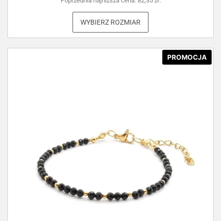
Poprzednia najniższa cena:
82,35
zł
.
WYBIERZ ROZMIAR
PROMOCJA