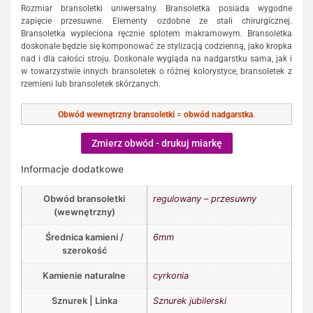
Rozmiar bransoletki uniwersalny. Bransoletka posiada wygodne
zapięcie przesuwne. Elementy ozdobne ze stali chirurgicznej.
Bransoletka wypleciona ręcznie splotem makramowym. Bransoletka
doskonale będzie się komponować ze stylizacją codzienną, jako kropka
nad i dla całości stroju. Doskonale wygląda na nadgarstku sama, jak i
w towarzystwie innych bransoletek o różnej kolorystyce, bransoletek z
rzemieni lub bransoletek skórzanych.
Obwód wewnętrzny bransoletki
=
obwód nadgarstka
.
Zmierz obwód - drukuj miarkę
Informacje dodatkowe
Obwód bransoletki
regulowany – przesuwny
(wewnętrzny)
Średnica kamieni /
6mm
szerokość
Kamienie naturalne
cyrkonia
Sznurek | Linka
Sznurek jubilerski