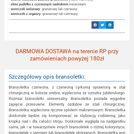
-
złote pudełko z czerwonym nadrukiem
kwiatowym
-
woreczek welurowy
: granatowy lub czerwony
-
woreczek z organzy:
granatowy lub czerwony
DARMOWA DOSTAWA na terenie RP przy
zamówieniach powyżej 180zł
Szczegółowy opis bransoletki:
Bransoletka czerwona, z czerwoną cyrkonią oprawioną w stal
chirurgiczną w kolorze srebra, wypleciona ze sznurka jubilerskiego.
Rozmiar bransoletki uniwersalny. Bransoletka posiada wygodne
zapięcie przesuwne. Elementy ozdobne ze stali chirurgicznej.
Bransoletka wypleciona ręcznie splotem makramowym. Bransoletka
doskonale będzie się komponować ze stylizacją codzienną, jako
kropka nad i dla całości stroju. Doskonale wygląda na nadgarstku
sama, jak i w towarzystwie innych bransoletek o różnej kolorystyce,
bransoletek z rzemieni lub bransoletek skórzanych. Bransoletka jest