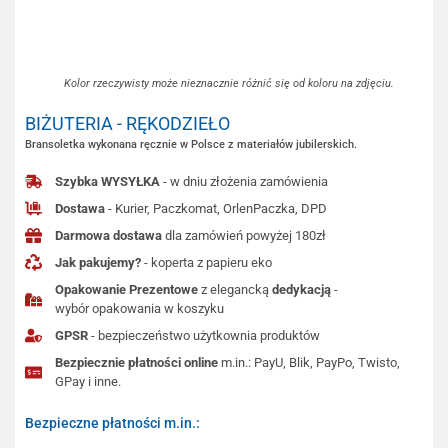
Kolor rzeczywisty może nieznacznie różnić się od koloru na zdjęciu.
BIŻUTERIA - RĘKODZIEŁO
Bransoletka wykonana ręcznie w Polsce z materiałów jubilerskich.
Szybka WYSYŁKA
- w dniu złożenia zamówienia
Dostawa
- Kurier, Paczkomat, OrlenPaczka, DPD
Darmowa dostawa
dla zamówień powyżej 180zł
Jak pakujemy?
- koperta z papieru eko
Opakowanie Prezentowe
z elegancką
dedykacją
-
wybór opakowania w koszyku
GPSR
- bezpieczeństwo użytkownia produktów
Bezpiecznie płatności online
m.in.: PayU, Blik, PayPo, Twisto,
GPay i inne.
Bezpieczne płatności m.in.: