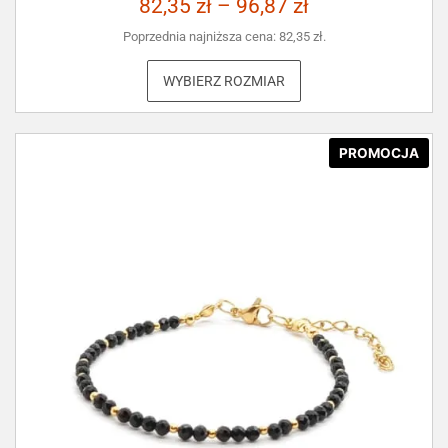
82,35
zł
–
96,87
zł
Poprzednia najniższa cena:
82,35
zł
.
WYBIERZ ROZMIAR
PROMOCJA