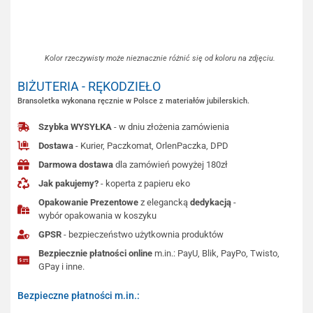
Kolor rzeczywisty może nieznacznie różnić się od koloru na zdjęciu.
BIŻUTERIA - RĘKODZIEŁO
Bransoletka wykonana ręcznie w Polsce z materiałów jubilerskich.
Szybka WYSYŁKA
- w dniu złożenia zamówienia
Dostawa
- Kurier, Paczkomat, OrlenPaczka, DPD
Darmowa dostawa
dla zamówień powyżej 180zł
Jak pakujemy?
- koperta z papieru eko
Opakowanie Prezentowe
z elegancką
dedykacją
-
wybór opakowania w koszyku
GPSR
- bezpieczeństwo użytkownia produktów
Bezpiecznie płatności online
m.in.: PayU, Blik, PayPo, Twisto,
GPay i inne.
Bezpieczne płatności m.in.: