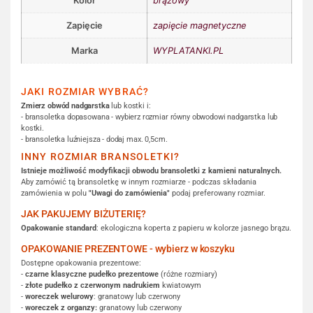
Kolor
brązowy
Zapięcie
zapięcie magnetyczne
Marka
WYPLATANKI.PL
JAKI ROZMIAR WYBRAĆ?
Zmierz obwód nadgarstka
lub kostki i:
- bransoletka dopasowana - wybierz rozmiar równy obwodowi nadgarstka lub
kostki.
- bransoletka luźniejsza - dodaj max. 0,5cm.
INNY ROZMIAR BRANSOLETKI?
Istnieje możliwość modyfikacji obwodu bransoletki z kamieni naturalnych.
Aby zamówić tą bransoletkę w innym rozmiarze - podczas składania
zamówienia w polu
"Uwagi do zamówienia"
podaj preferowany rozmiar.
JAK PAKUJEMY BIŻUTERIĘ?
Opakowanie standard
: ekologiczna koperta z papieru w kolorze jasnego brązu.
OPAKOWANIE PREZENTOWE - wybierz w koszyku
Dostępne opakowania prezentowe:
-
czarne klasyczne pudełko prezentowe
(różne rozmiary)
-
złote pudełko z czerwonym nadrukiem
kwiatowym
-
woreczek welurowy
: granatowy lub czerwony
-
woreczek z organzy:
granatowy lub czerwony