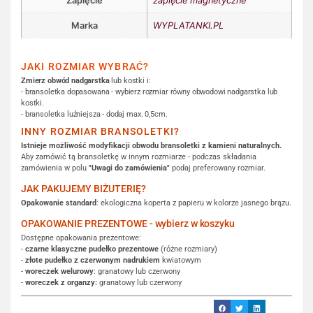
Zapięcie
zapięcie magnetyczne
Marka
WYPLATANKI.PL
JAKI ROZMIAR WYBRAĆ?
Zmierz obwód nadgarstka
lub kostki i:
- bransoletka dopasowana - wybierz rozmiar równy obwodowi nadgarstka lub
kostki.
- bransoletka luźniejsza - dodaj max. 0,5cm.
INNY ROZMIAR BRANSOLETKI?
Istnieje możliwość modyfikacji obwodu bransoletki z kamieni naturalnych.
Aby zamówić tą bransoletkę w innym rozmiarze - podczas składania
zamówienia w polu
"Uwagi do zamówienia"
podaj preferowany rozmiar.
JAK PAKUJEMY BIŻUTERIĘ?
Opakowanie standard
: ekologiczna koperta z papieru w kolorze jasnego brązu.
OPAKOWANIE PREZENTOWE - wybierz w koszyku
Dostępne opakowania prezentowe:
-
czarne klasyczne pudełko prezentowe
(różne rozmiary)
-
złote pudełko z czerwonym nadrukiem
kwiatowym
-
woreczek welurowy
: granatowy lub czerwony
-
woreczek z organzy:
granatowy lub czerwony