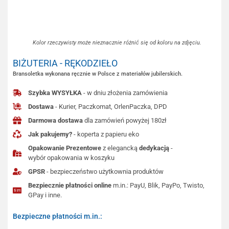
Kolor rzeczywisty może nieznacznie różnić się od koloru na zdjęciu.
BIŻUTERIA - RĘKODZIEŁO
Bransoletka wykonana ręcznie w Polsce z materiałów jubilerskich.
Szybka WYSYŁKA
- w dniu złożenia zamówienia
Dostawa
- Kurier, Paczkomat, OrlenPaczka, DPD
Darmowa dostawa
dla zamówień powyżej 180zł
Jak pakujemy?
- koperta z papieru eko
Opakowanie Prezentowe
z elegancką
dedykacją
-
wybór opakowania w koszyku
GPSR
- bezpieczeństwo użytkownia produktów
Bezpiecznie płatności online
m.in.: PayU, Blik, PayPo, Twisto,
GPay i inne.
Bezpieczne płatności m.in.: