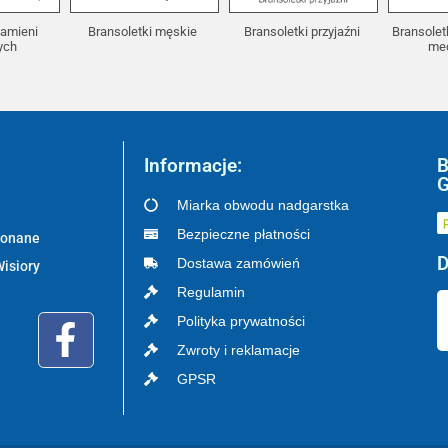
kamieni
Bransoletki męskie
Bransoletki przyjaźni
Bransolet
nych
me
Informacje:
B
G
Miarka obwodu nadgarstka
Bezpieczne płatności
ykonane
D
Dostawa zamówień
Wisiory
Regulamin
Polityka prywatności
Zwroty i reklamacje
GPSR