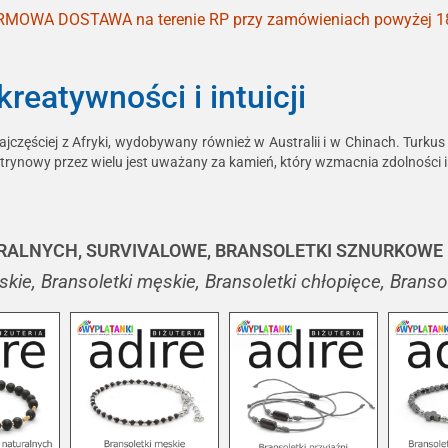
MOWA DOSTAWA na terenie RP przy zamówieniach powyżej 1
eatywności i intuicji
częściej z Afryki, wydobywany również w Australii i w Chinach. Turkus 
ytrynowy przez wielu jest uważany za kamień, który wzmacnia zdolności i
RALNYCH, SURVIVALOWE, BRANSOLETKI SZNURKOWE 
kie, Bransoletki męskie, Bransoletki chłopięce, Brans