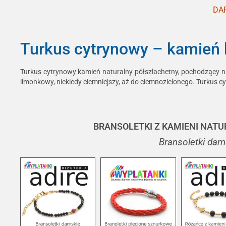
DAR
Turkus cytrynowy – kamień kr
Turkus cytrynowy kamień naturalny półszlachetny, pochodzący naj
limonkowy, niekiedy ciemniejszy, aż do ciemnozielonego. Turkus c
BRANSOLETKI Z KAMIENI NATU
Bransoletki dams