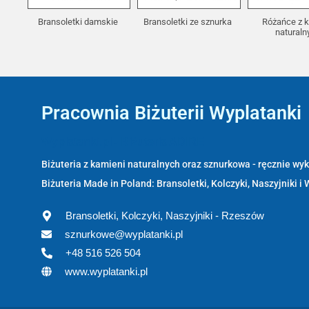
Bransoletki damskie
Bransoletki ze sznurka
Różańce z 
natural
Pracownia Biżuterii Wyplatanki
Wyplatanki.pl - Biżuteria ADIRE
Biżuteria z kamieni naturalnych oraz sznurkowa - ręcznie w
Biżuteria Made in Poland: Bransoletki, Kolczyki, Naszyjniki i 
Bransoletki, Kolczyki, Naszyjniki - Rzeszów
sznurkowe@wyplatanki.pl
+48 516 526 504
www.wyplatanki.pl