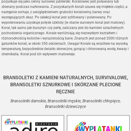
pozyskuje się jako cenny surowiec jubilerski. Koralowiec jest poławiany lub
zbierany podczas nurkowania. Z pozyskanych korali usuwa się miękkie części, a
następnie sortuje, z uwzględnieniem grubości koralowiny, barwy oraz
występujących skaz. Po selekcji koral jest szlifowany i polerowany. Po
wypolerowaniu uzyskuje połysk szklisty (w stanie surowym koral jest matowy).
Koral, tak samo jak bursztyn czy perły, zaliczany jest do kamieni szlachetnych
pochodzenia organicznego. Korale wyróżniają się niezwykłym kształtem i
różnorodnością kolorów i wyrazistością barw. Znanych jest ponad 2000 różnych
gatunków korali, w około 350 odcieniach. Uwaga! Korale są wrażliwe na wysoką
temperaturę, bezpośrednie światło słoneczne, gorącą i chlorowaną wodę, kwasy i
chemikalia. Koral pod ich wpływem matowieje.
BRANSOLETKI Z KAMIENI NATURALNYCH, SURVIVALOWE,
BRANSOLETKI SZNURKOWE I SKÓRZANE PLECIONE
RĘCZNIE
Bransoletki damskie, Bransoletki męskie, Bransoletki chłopięce,
Bransoletki dziewczęce